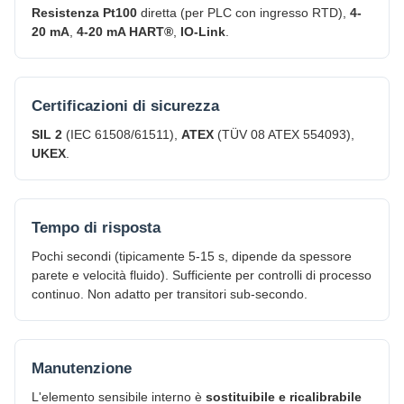
Resistenza Pt100
diretta (per PLC con ingresso RTD),
4-
20 mA
,
4-20 mA HART®
,
IO-Link
.
Certificazioni di sicurezza
SIL 2
(IEC 61508/61511),
ATEX
(TÜV 08 ATEX 554093),
UKEX
.
Tempo di risposta
Pochi secondi (tipicamente 5-15 s, dipende da spessore
parete e velocità fluido). Sufficiente per controlli di processo
continuo. Non adatto per transitori sub-secondo.
Manutenzione
L'elemento sensibile interno è
sostituibile e ricalibrabile