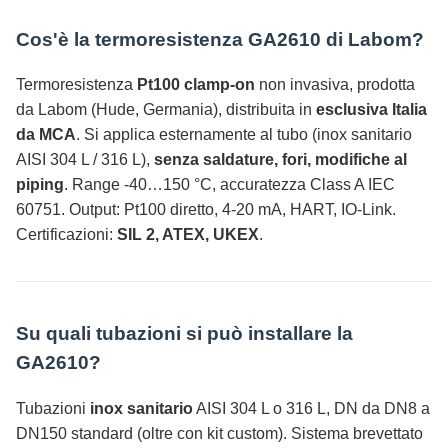
Cos'è la termoresistenza GA2610 di Labom?
Termoresistenza
Pt100 clamp-on
non invasiva, prodotta
da Labom (Hude, Germania), distribuita in
esclusiva Italia
da MCA
. Si applica esternamente al tubo (inox sanitario
AISI 304 L / 316 L),
senza saldature, fori, modifiche al
piping
. Range -40…150 °C, accuratezza Class A IEC
60751. Output: Pt100 diretto, 4-20 mA, HART, IO-Link.
Certificazioni:
SIL 2, ATEX, UKEX
.
Su quali tubazioni si può installare la
GA2610?
Tubazioni
inox sanitario
AISI 304 L o 316 L, DN da DN8 a
DN150 standard (oltre con kit custom). Sistema brevettato