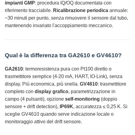
impianti GMP
: procedura IQ/OQ documentata con
riferimento tracciabile.
Ricalibrazione periodica
annuale:
~30 minuti per punto, senza rimuovere il sensore dal tubo,
mantenendo invariato l'accoppiamento meccanico.
Qual è la differenza tra GA2610 e GV4610?
GA2610
: termoresistenza pura con Pt100 diretto o
trasmettitore semplice (4-20 mA, HART, IO-Link), senza
display. Più economica, più snella.
GV4610
: trasmettitore
completo con
display grafico
, parametrizzazione in
campo (4 pulsanti), opzione
self-monitoring
(doppio
sensore + drift detection),
IP69K
, accuratezza ≤ 0,25 K. Si
sceglie GV4610 quando serve indicazione locale o
monitoraggio attivo del drift sensore.