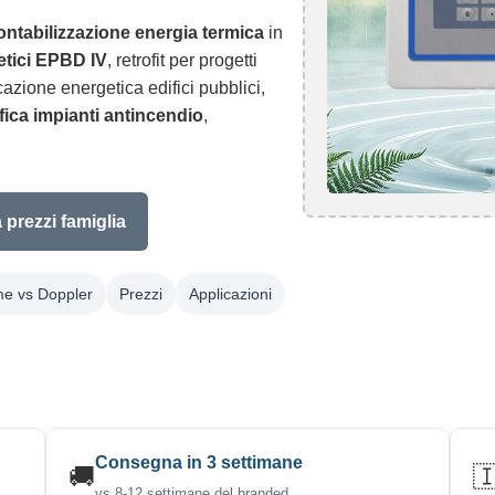
ontabilizzazione energia termica
in
etici EPBD IV
, retrofit per progetti
icazione energetica edifici pubblici,
ifica impianti antincendio
,
 prezzi famiglia
me vs Doppler
Prezzi
Applicazioni
Consegna in 3 settimane
🚚

vs 8-12 settimane del branded