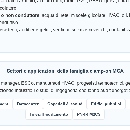
: acciaio carbonio, acciaio inox, rame, PVC, PEAD, ghisa, fibra d
lcolatore
e o non conduttore
: acqua di rete, miscele glicolate HVAC, oli, i
onduttivo
 esistenti, audit energetici, verifiche su sistemi vecchi, contabili
Settori e applicazioni della famiglia clamp-on MCA
nager, ESCo, manutentori HVAC, progettisti termotecnici, gestor
ziende industriali e studi di ingegneria che fanno audit energetic
ment
Datacenter
Ospedali & sanità
Edifici pubblici
Teleraffreddamento
PNRR M2C3