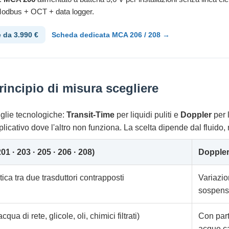
odbus + OCT + data logger.
e da 3.990 €
Scheda dedicata MCA 206 / 208 →
rincipio di misura scegliere
iglie tecnologiche:
Transit-Time
per liquidi puliti e
Doppler
per 
icativo dove l'altro non funziona. La scelta dipende dal fluido,
 · 203 · 205 · 206 · 208)
Doppler
ica tra due trasduttori contrapposti
Variazio
sospens
a di rete, glicole, oli, chimici filtrati)
Con parti
acque ca