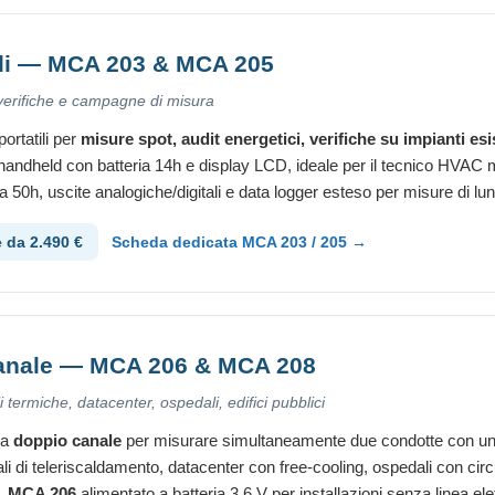
ili — MCA 203 & MCA 205
 verifiche e campagne di misura
ortatili per
misure spot, audit energetici, verifiche su impianti esi
andheld con batteria 14h e display LCD, ideale per il tecnico HVAC 
ia 50h, uscite analogiche/digitali e data logger esteso per misure di lu
e da 2.490 €
Scheda dedicata MCA 203 / 205 →
anale — MCA 206 & MCA 208
i termiche, datacenter, ospedali, edifici pubblici
 a
doppio canale
per misurare simultaneamente due condotte con un s
li di teleriscaldamento, datacenter con free-cooling, ospedali con circuit
o.
MCA 206
alimentato a batteria 3,6 V per installazioni senza linea ele