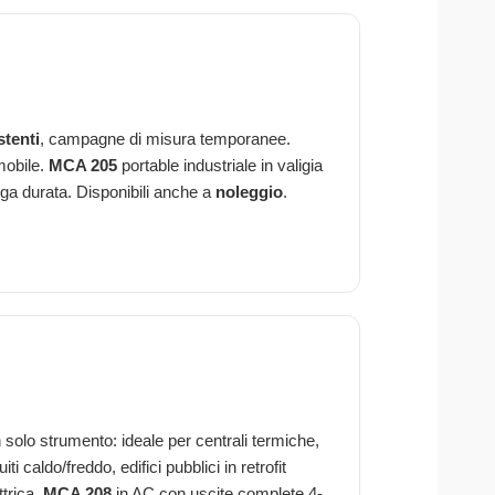
stenti
, campagne di misura temporanee.
mobile.
MCA 205
portable industriale in valigia
nga durata. Disponibili anche a
noleggio
.
olo strumento: ideale per centrali termiche,
i caldo/freddo, edifici pubblici in retrofit
ttrica,
MCA 208
in AC con uscite complete 4-