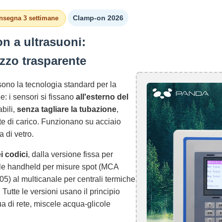
Clamp-on 2026
nsegna 3 settimane
on a ultrasuoni:
zzo trasparente
ono la tecnologia standard per la
e: i sensori si fissano
all'esterno del
abili,
senza tagliare la tubazione
,
te di carico. Funzionano su acciaio
 di vetro.
i codici
, dalla versione fissa per
ile handheld per misure spot (MCA
05) al multicanale per centrali termiche
tte le versioni usano il principio
qua di rete, miscele acqua-glicole