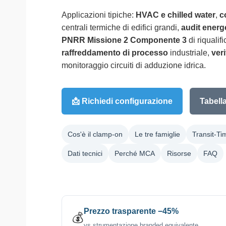
Applicazioni tipiche:
HVAC e chilled water
,
c
centrali termiche di edifici grandi,
audit energ
PNRR Missione 2 Componente 3
di riqualif
raffreddamento di processo
industriale,
ver
monitoraggio circuiti di adduzione idrica.
📩 Richiedi configurazione
Tabella
Cos'è il clamp-on
Le tre famiglie
Transit-Ti
Dati tecnici
Perché MCA
Risorse
FAQ
Prezzo trasparente −45%
💰
vs strumentazione branded equivalente