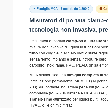
✔ Famiglia MCA · 6 codici, da 1.890 €
🚚 Co
Misuratori di portata clamp-
tecnologia non invasiva, pre
I misuratori di portata
clamp-on a ultrasuoni
s
misura non invasiva di liquidi in tubazioni pien
tubo
con cinghie in acciaio inox o staffe regol
senza fermo impianto e senza introdurre perdi
carbonio, inox, rame, PVC, PEAD, ghisa e fibra
MCA distribuisce una
famiglia completa di se
installazione permanente (MCA 201) al portat
203), dal portable industriale per audit (MCA 2
complesse (MCA 206 batteria e MCA 208 AC). Tu
Transit-Time
ottimizzato per liquidi puliti: ac
HVAC, oli e chimici filtrati.