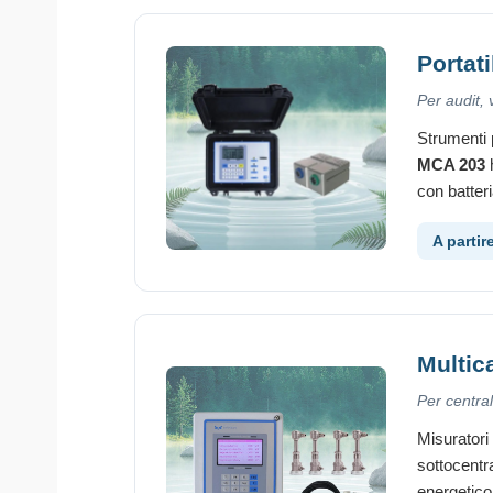
Portat
Per audit,
Strumenti p
MCA 203
h
con batter
A partir
Multic
Per central
Misuratori
sottocentra
energetic