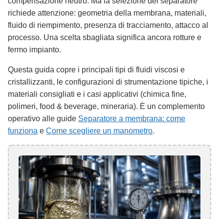
compensazione neutro. Ma la selezione del separatore
richiede attenzione: geometria della membrana, materiali,
fluido di riempimento, presenza di tracciamento, attacco al
processo. Una scelta sbagliata significa ancora rotture e
fermo impianto.
Questa guida copre i principali tipi di fluidi viscosi e
cristallizzanti, le configurazioni di strumentazione tipiche, i
materiali consigliati e i casi applicativi (chimica fine,
polimeri, food & beverage, mineraria). È un complemento
operativo alle guide
Separatore a membrana: come
funziona
e
Come scegliere un manometro
.