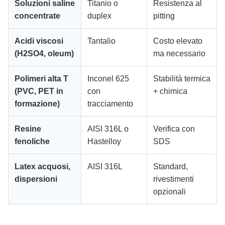
Soluzioni saline
Titanio o
Resistenza al
concentrate
duplex
pitting
Acidi viscosi
Tantalio
Costo elevato
(H2SO4, oleum)
ma necessario
Polimeri alta T
Inconel 625
Stabilità termica
(PVC, PET in
con
+ chimica
formazione)
tracciamento
Resine
AISI 316L o
Verifica con
fenoliche
Hastelloy
SDS
Latex acquosi,
AISI 316L
Standard,
dispersioni
rivestimenti
opzionali