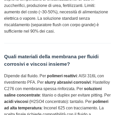
zuccherifici, produzione di urea, fertilizzanti. Limiti:
aumento del costo (~30-50%), necessità di alimentazione
elettrica o vapore. La soluzione standard senza
riscaldamento (separatore flush con corpo grande) è
sufficiente nel 90% dei casi.
Quali materiali della membrana per fluidi
corrosivi e viscosi insieme?
Dipende dal fluido. Per
polimeri reattivi
: AISI 316L con
rivestimento PFA. Per
slurry abrasivi corrosivi
: Hastelloy
C276 con membrana spessa rinforzata. Per
soluzioni
saline concentrate
: titanio o duplex per evitare pitting. Per
acidi viscosi
(H2SO4 concentrato): tantalio. Per
polimeri
ad alta temperatura
: Inconel 625 con tracciamento. La
scelta finale richiede compatibilità con il fluido a