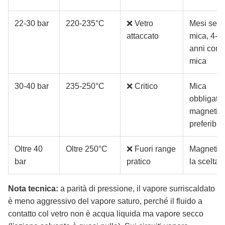
22-30 bar
220-235°C
❌ Vetro
Mesi sen
attaccato
mica, 4-8
anni con
mica
30-40 bar
235-250°C
❌ Critico
Mica
obbligator
magnetic
preferibile
Oltre 40
Oltre 250°C
❌ Fuori range
Magnetic
bar
pratico
la scelta
Nota tecnica:
a parità di pressione, il vapore surriscaldato
è meno aggressivo del vapore saturo, perché il fluido a
contatto col vetro non è acqua liquida ma vapore secco