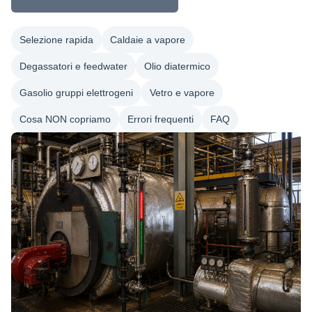
Selezione rapida
Caldaie a vapore
Degassatori e feedwater
Olio diatermico
Gasolio gruppi elettrogeni
Vetro e vapore
Cosa NON copriamo
Errori frequenti
FAQ