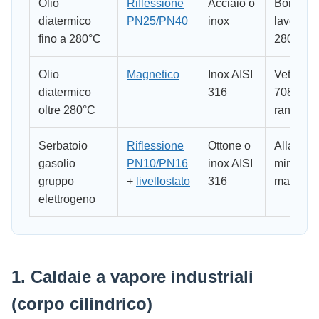
Olio
Riflessione
Acciaio o
Borosilic
diatermico
PN25/PN40
inox
lavora fi
fino a 280°C
280°C
Olio
Magnetico
Inox AISI
Vetro DI
diatermico
316
7081 fuo
oltre 280°C
range
Serbatoio
Riflessione
Ottone o
Allarme
gasolio
PN10/PN16
inox AISI
minimo 
gruppo
+
livellostato
316
massim
elettrogeno
1. Caldaie a vapore industriali
(corpo cilindrico)