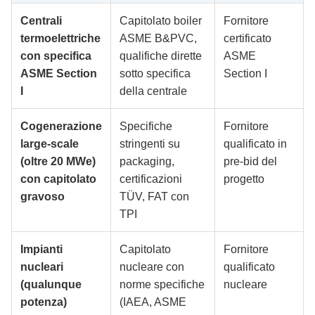
Centrali
Capitolato boiler
Fornitore
termoelettriche
ASME B&PVC,
certificato
con specifica
qualifiche dirette
ASME
ASME Section
sotto specifica
Section I
I
della centrale
Cogenerazione
Specifiche
Fornitore
large-scale
stringenti su
qualificato in
(oltre 20 MWe)
packaging,
pre-bid del
con capitolato
certificazioni
progetto
gravoso
TÜV, FAT con
TPI
Impianti
Capitolato
Fornitore
nucleari
nucleare con
qualificato
(qualunque
norme specifiche
nucleare
potenza)
(IAEA, ASME