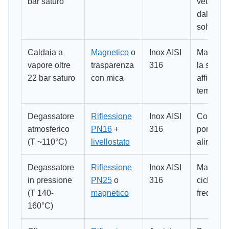
bar saturo
vetro
dall'azio
solvente
Caldaia a
Magnetico
o
Inox AISI
Magneti
vapore oltre
trasparenza
316
la scelta
22 bar saturo
con mica
affidabil
tempo
Degassatore
Riflessione
Inox AISI
Controll
atmosferico
PN16
+
316
pompe
(T ~110°C)
livellostato
alimenta
Degassatore
Riflessione
Inox AISI
Magneti
in pressione
PN25
o
316
cicli term
(T 140-
magnetico
frequenti
160°C)