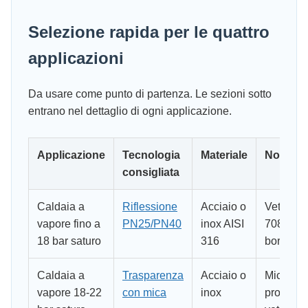
Selezione rapida per le quattro
applicazioni
Da usare come punto di partenza. Le sezioni sotto
entrano nel dettaglio di ogni applicazione.
Applicazione
Tecnologia
Materiale
Note
consigliata
Caldaia a
Riflessione
Acciaio o
Vetro DI
vapore fino a
PN25/PN40
inox AISI
7081
18 bar saturo
316
borosilic
Caldaia a
Trasparenza
Acciaio o
Mica
vapore 18-22
con mica
inox
protegge 