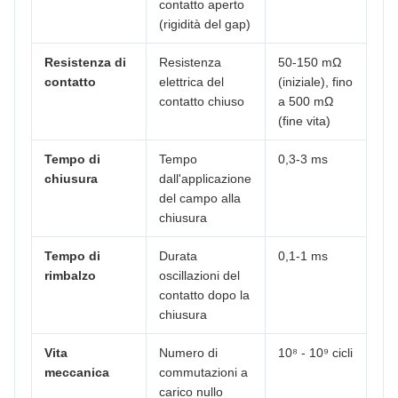
contatto aperto
(rigidità del gap)
Resistenza di
Resistenza
50-150 mΩ
contatto
elettrica del
(iniziale), fino
contatto chiuso
a 500 mΩ
(fine vita)
Tempo di
Tempo
0,3-3 ms
chiusura
dall'applicazione
del campo alla
chiusura
Tempo di
Durata
0,1-1 ms
rimbalzo
oscillazioni del
contatto dopo la
chiusura
Vita
Numero di
10⁸ - 10⁹ cicli
meccanica
commutazioni a
carico nullo