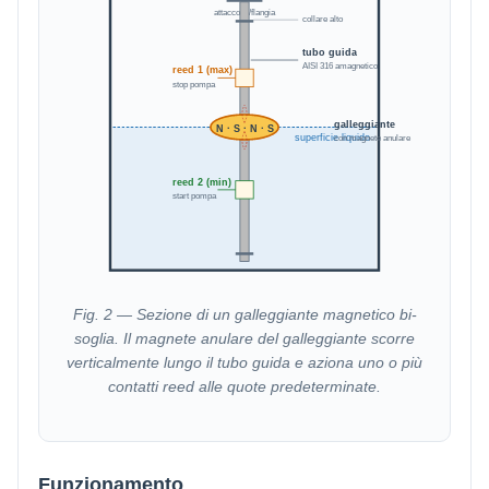
attacco G/flangia
collare alto
tubo guida
AISI 316 amagnetico
reed 1 (max)
stop pompa
galleggiante
N · S · N · S
superficie liquido
con magnete anulare
reed 2 (min)
start pompa
Fig. 2 — Sezione di un galleggiante magnetico bi-
soglia. Il magnete anulare del galleggiante scorre
verticalmente lungo il tubo guida e aziona uno o più
contatti reed alle quote predeterminate.
Funzionamento