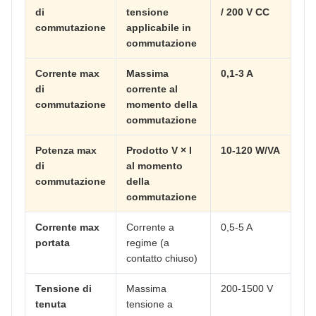
di
tensione
/ 200 V CC
commutazione
applicabile in
commutazione
Corrente max
Massima
0,1-3 A
di
corrente al
commutazione
momento della
commutazione
Potenza max
Prodotto V × I
10-120 W/VA
di
al momento
commutazione
della
commutazione
Corrente max
Corrente a
0,5-5 A
portata
regime (a
contatto chiuso)
Tensione di
Massima
200-1500 V
tenuta
tensione a