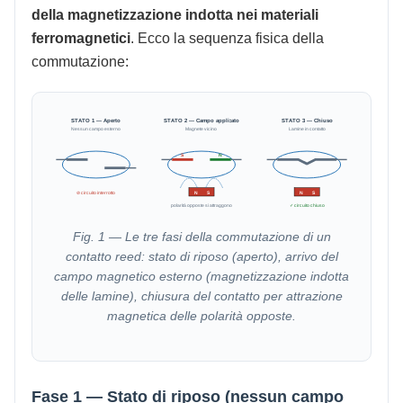
della magnetizzazione indotta nei materiali
ferromagnetici
. Ecco la sequenza fisica della
commutazione:
STATO 1 — Aperto
STATO 2 — Campo applicato
STATO 3 — Chiuso
Nessun campo esterno
Magnete vicino
Lamine in contatto
S
N
⊘ circuito interrotto
N
S
N
S
polarità opposte si attraggono
✓ circuito chiuso
Fig. 1 — Le tre fasi della commutazione di un
contatto reed: stato di riposo (aperto), arrivo del
campo magnetico esterno (magnetizzazione indotta
delle lamine), chiusura del contatto per attrazione
magnetica delle polarità opposte.
Fase 1 — Stato di riposo (nessun campo