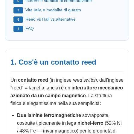
Isteresi e stabilità di commutazione
6
Vita utile e modalità di guasto
7
Reed vs Hall vs alternative
8
FAQ
?
1. Cos'è un contatto reed
Un
contatto reed
(in inglese
reed switch
, dall'inglese
"reed" = lamella, ancia) è un
interruttore meccanico
azionato da un campo magnetico
. La struttura
fisica è elegantissima nella sua semplicità:
Due lamine ferromagnetiche
sovrapposte,
costruite tipicamente in lega
nichel-ferro
(52% Ni
/ 48% Fe — invar magnetico) per le proprietà di