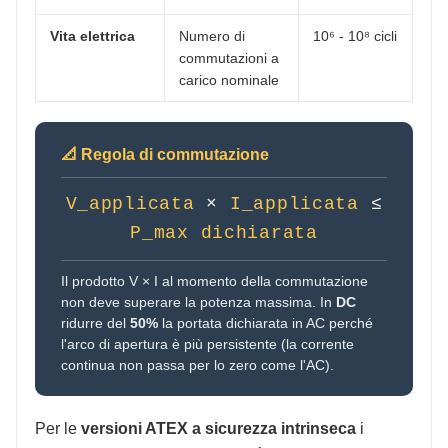
Vita elettrica
Numero di
10⁶ - 10⁸ cicli
commutazioni a
carico nominale
📐 Regola di commutazione
V_applicata
×
I_applicata
≤
P_max dichiarata
Il prodotto V × I al momento della commutazione
non deve superare la potenza massima. In
DC
ridurre del
50%
la portata dichiarata in AC perché
l'arco di apertura è più persistente (la corrente
continua non passa per lo zero come l'AC).
Per le
versioni ATEX a sicurezza intrinseca
i