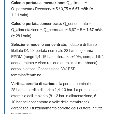
Calcolo portata alimentazione:
Q_aliment =
Q_permeato / Recovery = 5 / 0,75 =
6,67 m³/h
(=
111 L/min).
Calcolo portata concentrato:
Q_concentrato =
Q_alimentazione − Q_permeato = 6,67 − 5 =
1,67 m³/h
(= 28 L/min).
Selezione modello concentrato:
riduttore di flusso
filettato DN20, portata nominale 28 L/min, gomma
EPDM (range 1,4–15 bar, tolleranza ±20%, compatibilità
acqua trattata e cloro residuo entro limiti membrana),
corpo in ottone. Connessione 3/4" BSP
femmina/femmina.
Verifica perdita di carico:
alla portata nominale
28 L/min, perdita di carico 1,4–10 bar. La pressione di
esercizio dell'impianto (8–12 bar in alimentazione, 6–
10 bar nel concentrato a valle delle membrane)
garantisce il funzionamento corretto del riduttore in tutte