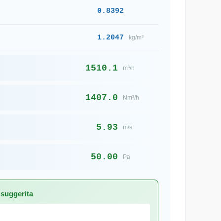
0.8392
1.2047
kg/m³
1510.1
m³/h
1407.0
Nm³/h
5.93
m/s
50.00
Pa
suggerita