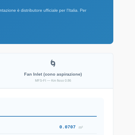
ione è distributore ufficiale per l'Italia. Per
🌀
Fan Inlet (cono aspirazione)
MFS-FI — Km fisso 0.86
0.0707
m²