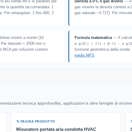
o più sonde MFS in parallelo per
Densità a 0°C e gas diversi
— Il 
mente la quantità raccomandata: 1
gas inserire la densità corretta 
 Per rettangolari: 1 fino 400, 2
gas naturale ~0.717). Per miscele 
tilinei minimi a monte (10
Formula matematica
— Il calcol
e. Per diametri > 2500 mm o
α·g(D)) / √(1 + β·(1 - α·g(
 o MCA per soluzioni custom.
funzione geometrica della sonda. 
medio MFS
.
ntazione tecnica approfondita, applicazioni e altre famiglie di strumen
🔧 PAGINA PRODOTTO
Misuratore portata aria condotta HVAC