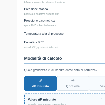
influisce solo sul codice ordinazione
Pressione statica
positiva o negativa rispetto atm
Pressione barometrica
tipica 1013 mbar livello mare
Temperatura aria di processo
Densità a 0 °C
aria=1.293, gas tecnici diversi
Modalità di calcolo
Quale grandezza vuoi inserire come dato di partenza?
📏
💨
ΔP misurato
Q richiesta
Vel
Valore ΔP misurato
letto da manometro / trasmettitore