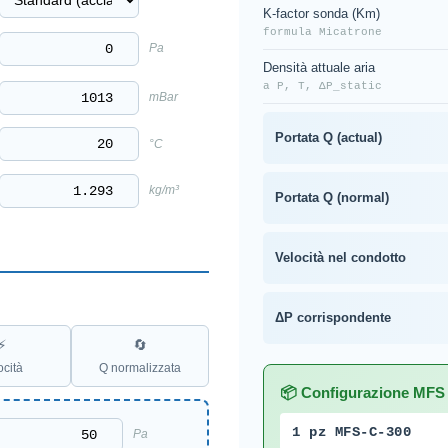
K-factor sonda (Km)
formula Micatrone
Pa
Densità attuale aria
a P, T, ΔP_static
mBar
Portata Q (actual)
°C
kg/m³
Portata Q (normal)
Velocità nel condotto
ΔP corrispondente
⚡
🔄
ocità
Q normalizzata
📦 Configurazione MFS 
1 pz MFS-C-300
Pa