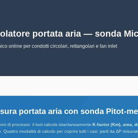
olatore portata aria — sonda M
ico online per condotti circolari, rettangolari e fan inlet
isura portata aria con sonda Pitot-
zioni di processo: il tool calcola istantaneamente
K-factor (Km), area, d
uattro modalità di calcolo per coprire tutti i casi: parti da ΔP misurato