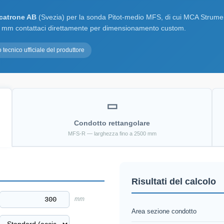
catrone AB
(Svezia) per la sonda Pitot-medio MFS, di cui MCA Strumentaz
 mm contattaci direttamente per dimensionamento custom.
tecnico ufficiale del produttore
▭
Condotto rettangolare
MFS-R — larghezza fino a 2500 mm
Risultati del calcolo
mm
Area sezione condotto