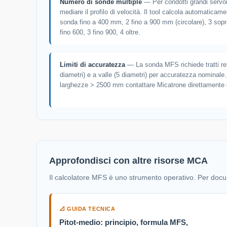
Numero di sonde multiple
— Per condotti grandi servon
mediare il profilo di velocità. Il tool calcola automatica
sonda fino a 400 mm, 2 fino a 900 mm (circolare), 3 sopra.
fino 600, 3 fino 900, 4 oltre.
Limiti di accuratezza
— La sonda MFS richiede tratti ret
diametri) e a valle (5 diametri) per accuratezza nominal
larghezze > 2500 mm contattare Micatrone direttamente
Approfondisci con altre risorse MCA
Il calcolatore MFS è uno strumento operativo. Per docume
📐 GUIDA TECNICA
Pitot-medio: principio, formula MFS,