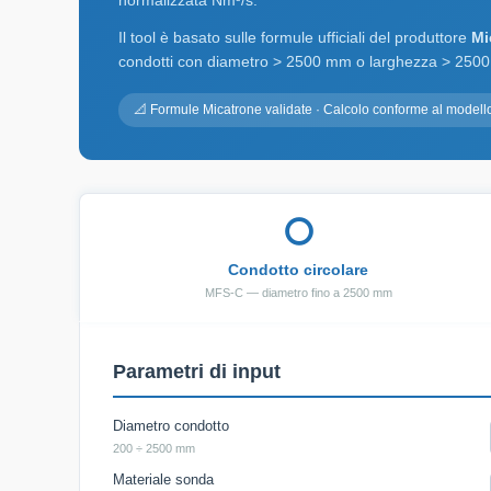
normalizzata Nm³/s.
Il tool è basato sulle formule ufficiali del produttore
Mi
condotti con diametro > 2500 mm o larghezza > 2500
📐 Formule Micatrone validate · Calcolo conforme al modello 
⭕
Condotto circolare
MFS-C — diametro fino a 2500 mm
Parametri di input
Diametro condotto
200 ÷ 2500 mm
Materiale sonda