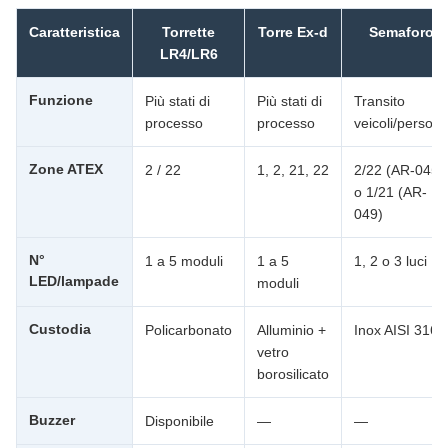
Caratteristica
Torrette
Torre Ex-d
Semaforo
LR4/LR6
Funzione
Più stati di
Più stati di
Transito
processo
processo
veicoli/person
Zone ATEX
2 / 22
1, 2, 21, 22
2/22 (AR-045)
o 1/21 (AR-
049)
N°
1 a 5 moduli
1 a 5
1, 2 o 3 luci
LED/lampade
moduli
Custodia
Policarbonato
Alluminio +
Inox AISI 316
vetro
borosilicato
Buzzer
Disponibile
—
—