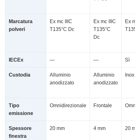
Marcatura
Ex mc IIIC
Ex mc IIIC
Ex mb 
polveri
T135°C Dc
T135°C
T135°
Dc
IECEx
—
—
Sì
Custodia
Alluminio
Alluminio
Inox A
anodizzato
anodizzato
Tipo
Omnidirezionale
Frontale
Omnidi
emissione
Spessore
20 mm
4 mm
20 mm
finestra