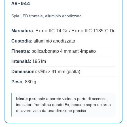
AR-044
Spia LED frontale, alluminio anodizzato
Marcatura:
Ex mc IIC T4 Gc / Ex mc IIIC T135°C Dc
Custodia:
alluminio anodizzato
Finestra:
policarbonato 4 mm anti-impatto
Intensità:
195 lm
Dimensioni:
Ø95 × 41 mm (piatta)
Peso:
830 g
Ideale per:
spie a parete vicino a porte di accesso,
indicatori frontali su quadri Ex, beacon sopra un'area
di lavoro vista da una direzione precisa.