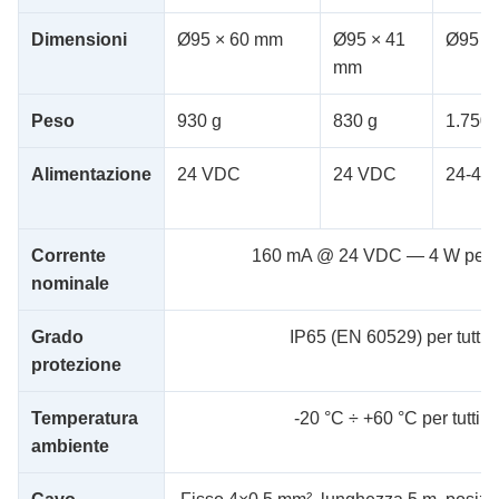
Dimensioni
Ø95 × 60 mm
Ø95 × 41
Ø95 ×
mm
Peso
930 g
830 g
1.750 
Alimentazione
24 VDC
24 VDC
24-48
Corrente
160 mA @ 24 VDC — 4 W per tut
nominale
Grado
IP65 (EN 60529) per tutti i
protezione
Temperatura
-20 °C ÷ +60 °C per tutti i
ambiente