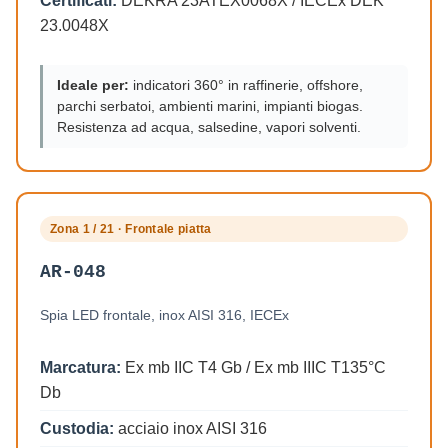
Certificati:
DEKRA 23ATEX0068X / IECEx DEK
23.0048X
Ideale per:
indicatori 360° in raffinerie, offshore,
parchi serbatoi, ambienti marini, impianti biogas.
Resistenza ad acqua, salsedine, vapori solventi.
Zona 1 / 21 · Frontale piatta
AR-048
Spia LED frontale, inox AISI 316, IECEx
Marcatura:
Ex mb IIC T4 Gb / Ex mb IIIC T135°C
Db
Custodia:
acciaio inox AISI 316