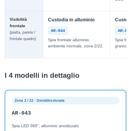
Visibilità
Custodia in alluminio
Custodi
frontale
AR-044
AR-04
(piatta, parete /
frontale quadro)
Spia frontale alluminio,
Spia fro
ambiente normale, zona 2/22.
gravoso/
I 4 modelli in dettaglio
Zona 2 / 22 · Omnidirezionale
AR-043
Spia LED 360°, alluminio anodizzato