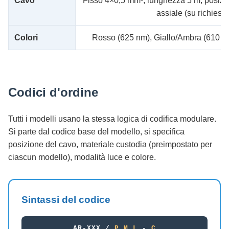
Cavo
Fisso 4×0,5 mm², lunghezza 5 m, posizion
assiale (su richiesta
Colori
Rosso (625 nm), Giallo/Ambra (610 n
Codici d'ordine
Tutti i modelli usano la stessa logica di codifica modulare.
Si parte dal codice base del modello, si specifica
posizione del cavo, materiale custodia (preimpostato per
ciascun modello), modalità luce e colore.
Sintassi del codice
AR-XXX /
P
M
L
-
C