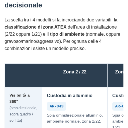
decisionale
La scelta tra i 4 modelli si fa incrociando due variabili:
la
classificazione di zona ATEX
dell'area di installazione
(2/22 oppure 1/21) e il
tipo di ambiente
(normale, oppure
gravoso/marino/aggressivo). Per ognuna delle 4
combinazioni esiste un modello preciso.
Zona 2 / 22
Zona 
Visibilità a
Custodia in alluminio
Custodi
360°
AR-043
AR-04
(omnidirezionale,
sopra quadro /
Spia omnidirezionale alluminio,
Spia omn
soffitto)
ambiente normale, zona 2/22.
ambient
1/21.