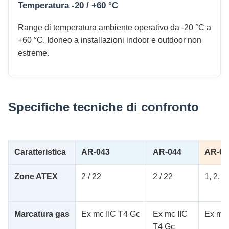
Temperatura -20 / +60 °C
Range di temperatura ambiente operativo da -20 °C a
+60 °C. Idoneo a installazioni indoor e outdoor non
estreme.
Specifiche tecniche di confronto
Caratteristica
AR-043
AR-044
AR-04
Zone ATEX
2 / 22
2 / 22
1, 2, 2
Marcatura gas
Ex mc IIC T4 Gc
Ex mc IIC
Ex mb 
T4 Gc