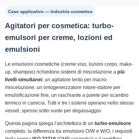
Caso applicativo — Industria cosmetica
Agitatori per cosmetica: turbo-
emulsori per creme, lozioni ed
emulsioni
Le emulsioni cosmetiche (creme viso, lozioni corpo, make-
up, shampoo) richiedono sistemi di miscelazione a
più
livelli simultanei
: un agitatore lento per macro-
miscelazione, un omogeneizzatore rotore-statore per
emulsificazione fine, un raschiante a parete per scambio
termico in camicia. Tutti e tre i sistemi operano nello stesso
vessel, spesso sotto vuoto per degassaggio.
Questa pagina spiega l'architettura di un
turbo-emulsore
completo, la differenza tra emulsioni O/W e W/O, i requisiti
della norma
ISO 22716
(GMP cosmetici) e il workflow