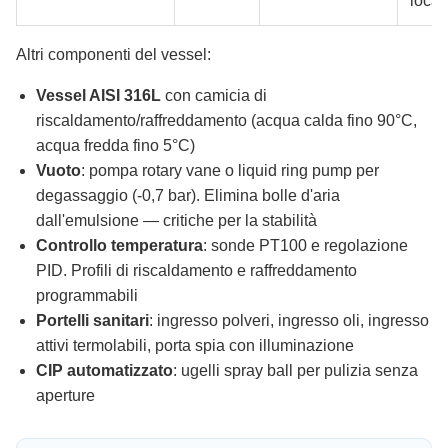
local
Altri componenti del vessel:
Vessel AISI 316L
con camicia di
riscaldamento/raffreddamento (acqua calda fino 90°C,
acqua fredda fino 5°C)
Vuoto
: pompa rotary vane o liquid ring pump per
degassaggio (-0,7 bar). Elimina bolle d'aria
dall'emulsione — critiche per la stabilità
Controllo temperatura
: sonde PT100 e regolazione
PID. Profili di riscaldamento e raffreddamento
programmabili
Portelli sanitari
: ingresso polveri, ingresso oli, ingresso
attivi termolabili, porta spia con illuminazione
CIP automatizzato
: ugelli spray ball per pulizia senza
aperture