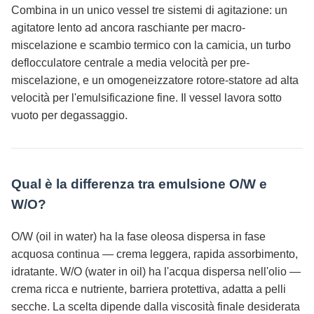
Combina in un unico vessel tre sistemi di agitazione: un
agitatore lento ad ancora raschiante per macro-
miscelazione e scambio termico con la camicia, un turbo
deflocculatore centrale a media velocità per pre-
miscelazione, e un omogeneizzatore rotore-statore ad alta
velocità per l'emulsificazione fine. Il vessel lavora sotto
vuoto per degassaggio.
Qual è la differenza tra emulsione O/W e
W/O?
O/W (oil in water) ha la fase oleosa dispersa in fase
acquosa continua — crema leggera, rapida assorbimento,
idratante. W/O (water in oil) ha l'acqua dispersa nell'olio —
crema ricca e nutriente, barriera protettiva, adatta a pelli
secche. La scelta dipende dalla viscosità finale desiderata