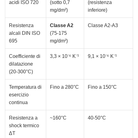
acidi ISO 720
(sotto 0,7
(resistenza
mg/dm²)
inferiore)
Resistenza
Classe A2
Classe A2-A3
alcali DIN ISO
(75-175
695
mg/dm²)
Coefficiente di
3,3 × 10⁻⁶ K⁻¹
9,1 × 10⁻⁶ K⁻¹
dilatazione
(20-300°C)
Temperatura di
Fino a 280°C
Fino a 150°C
esercizio
continua
Resistenza a
~160°C
40-50°C
shock termico
ΔT