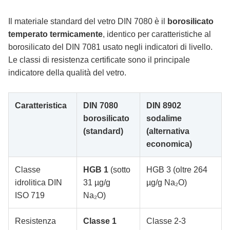
Il materiale standard del vetro DIN 7080 è il
borosilicato
temperato termicamente
, identico per caratteristiche al
borosilicato del DIN 7081 usato negli indicatori di livello.
Le classi di resistenza certificate sono il principale
indicatore della qualità del vetro.
Caratteristica
DIN 7080
DIN 8902
borosilicato
sodalime
(standard)
(alternativa
economica)
Classe
HGB 1
(sotto
HGB 3 (oltre 264
idrolitica DIN
31 µg/g
µg/g Na₂O)
ISO 719
Na₂O)
Resistenza
Classe 1
Classe 2-3