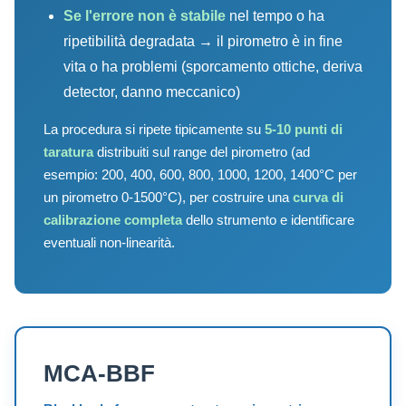
Se l'errore non è stabile
nel tempo o ha
ripetibilità degradata → il pirometro è in fine
vita o ha problemi (sporcamento ottiche, deriva
detector, danno meccanico)
La procedura si ripete tipicamente su
5-10 punti di
taratura
distribuiti sul range del pirometro (ad
esempio: 200, 400, 600, 800, 1000, 1200, 1400°C per
un pirometro 0-1500°C), per costruire una
curva di
calibrazione completa
dello strumento e identificare
eventuali non-linearità.
MCA-BBF