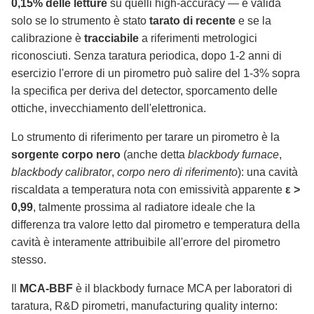
0,15% delle letture
su quelli high-accuracy — è valida
solo se lo strumento è stato
tarato di recente
e se la
calibrazione è
tracciabile
a riferimenti metrologici
riconosciuti. Senza taratura periodica, dopo 1-2 anni di
esercizio l'errore di un pirometro può salire del 1-3% sopra
la specifica per deriva del detector, sporcamento delle
ottiche, invecchiamento dell'elettronica.
Lo strumento di riferimento per tarare un pirometro è la
sorgente corpo nero
(anche detta
blackbody furnace
,
blackbody calibrator
,
corpo nero di riferimento
): una cavità
riscaldata a temperatura nota con emissività apparente
ε >
0,99
, talmente prossima al radiatore ideale che la
differenza tra valore letto dal pirometro e temperatura della
cavità è interamente attribuibile all'errore del pirometro
stesso.
Il
MCA-BBF
è il blackbody furnace MCA per laboratori di
taratura, R&D pirometri, manufacturing quality interno: