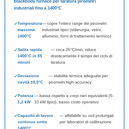
Blackbody furnace per taratura pirometri
industriali fino a 1400°C
Temperatura
— copre l'intero range dei pirometri
massima
industriali tipici (siderurgia, vetro,
1400°C
alluminio, forni di trattamento termico)
Salita rapida
— circa 25°C/min, riduce
1400°C in 55
drasticamente il tempo del ciclo di
minuti
taratura
Deviazione
— stabilità termica adeguata per
cavità ±0,5°C
pirometri high-accuracy
Potenza
— bassa rispetto a corpi neri equivalenti (5-
1,2 kW
10 kW tipici), basso costo operativo
Capacità di lavoro
— affidabile su cicli prolungati
continuo sotto
per laboratori di calibrazione
1400°C