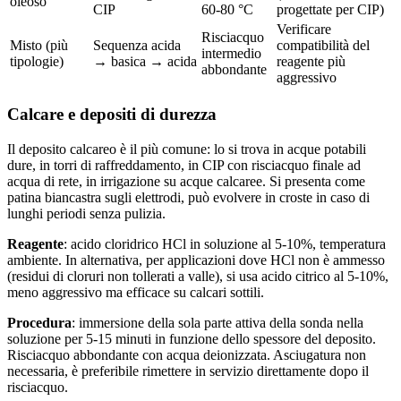
oleoso
CIP
60-80 °C
progettate per CIP)
Verificare
Risciacquo
Misto (più
Sequenza acida
compatibilità del
intermedio
tipologie)
→ basica → acida
reagente più
abbondante
aggressivo
Calcare e depositi di durezza
Il deposito calcareo è il più comune: lo si trova in acque potabili
dure, in torri di raffreddamento, in CIP con risciacquo finale ad
acqua di rete, in irrigazione su acque calcaree. Si presenta come
patina biancastra sugli elettrodi, può evolvere in croste in caso di
lunghi periodi senza pulizia.
Reagente
: acido cloridrico HCl in soluzione al 5-10%, temperatura
ambiente. In alternativa, per applicazioni dove HCl non è ammesso
(residui di cloruri non tollerati a valle), si usa acido citrico al 5-10%,
meno aggressivo ma efficace su calcari sottili.
Procedura
: immersione della sola parte attiva della sonda nella
soluzione per 5-15 minuti in funzione dello spessore del deposito.
Risciacquo abbondante con acqua deionizzata. Asciugatura non
necessaria, è preferibile rimettere in servizio direttamente dopo il
risciacquo.