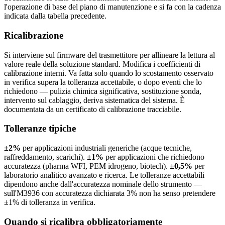
l'operazione di base del piano di manutenzione e si fa con la cadenza
indicata dalla tabella precedente.
Ricalibrazione
Si interviene sul firmware del trasmettitore per allineare la lettura al
valore reale della soluzione standard. Modifica i coefficienti di
calibrazione interni. Va fatta solo quando lo scostamento osservato
in verifica supera la tolleranza accettabile, o dopo eventi che lo
richiedono — pulizia chimica significativa, sostituzione sonda,
intervento sul cablaggio, deriva sistematica del sistema. È
documentata da un certificato di calibrazione tracciabile.
Tolleranze tipiche
±2%
per applicazioni industriali generiche (acque tecniche,
raffreddamento, scarichi).
±1%
per applicazioni che richiedono
accuratezza (pharma WFI, PEM idrogeno, biotech).
±0,5%
per
laboratorio analitico avanzato e ricerca. Le tolleranze accettabili
dipendono anche dall'accuratezza nominale dello strumento —
sull'M3936 con accuratezza dichiarata 3% non ha senso pretendere
±1% di tolleranza in verifica.
Quando si ricalibra obbligatoriamente