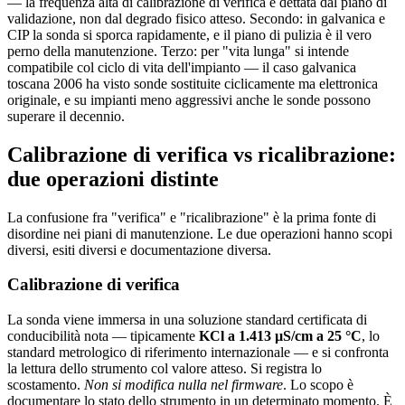
— la frequenza alta di calibrazione di verifica è dettata dal piano di
validazione, non dal degrado fisico atteso. Secondo: in galvanica e
CIP la sonda si sporca rapidamente, e il piano di pulizia è il vero
perno della manutenzione. Terzo: per "vita lunga" si intende
compatibile col ciclo di vita dell'impianto — il caso galvanica
toscana 2006 ha visto sonde sostituite ciclicamente ma elettronica
originale, e su impianti meno aggressivi anche le sonde possono
superare il decennio.
Calibrazione di verifica vs ricalibrazione:
due operazioni distinte
La confusione fra "verifica" e "ricalibrazione" è la prima fonte di
disordine nei piani di manutenzione. Le due operazioni hanno scopi
diversi, esiti diversi e documentazione diversa.
Calibrazione di verifica
La sonda viene immersa in una soluzione standard certificata di
conducibilità nota — tipicamente
KCl a 1.413 µS/cm a 25 °C
, lo
standard metrologico di riferimento internazionale — e si confronta
la lettura dello strumento col valore atteso. Si registra lo
scostamento.
Non si modifica nulla nel firmware
. Lo scopo è
documentare lo stato dello strumento in un determinato momento. È