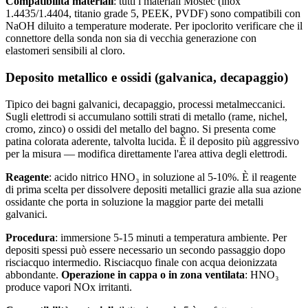
Compatibilità materiali
: tutti i materiali Mostec (inox
1.4435/1.4404, titanio grade 5, PEEK, PVDF) sono compatibili con
NaOH diluito a temperature moderate. Per ipoclorito verificare che il
connettore della sonda non sia di vecchia generazione con
elastomeri sensibili al cloro.
Deposito metallico e ossidi (galvanica, decapaggio)
Tipico dei bagni galvanici, decapaggio, processi metalmeccanici.
Sugli elettrodi si accumulano sottili strati di metallo (rame, nichel,
cromo, zinco) o ossidi del metallo del bagno. Si presenta come
patina colorata aderente, talvolta lucida. È il deposito più aggressivo
per la misura — modifica direttamente l'area attiva degli elettrodi.
Reagente
: acido nitrico HNO₃ in soluzione al 5-10%. È il reagente
di prima scelta per dissolvere depositi metallici grazie alla sua azione
ossidante che porta in soluzione la maggior parte dei metalli
galvanici.
Procedura
: immersione 5-15 minuti a temperatura ambiente. Per
depositi spessi può essere necessario un secondo passaggio dopo
risciacquo intermedio. Risciacquo finale con acqua deionizzata
abbondante.
Operazione in cappa o in zona ventilata
: HNO₃
produce vapori NOx irritanti.