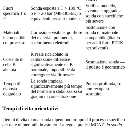
Verifica modello,
Fuori
Sonda esposta a T > 130 °C
eventuale upgrade a
specifica T o
o P > 20 bar (M8836S6E) o
sonda con specifiche
P
equivalenti per altri modelli
più severe
Sostituzione con
Materiali
Corrosione visibile, gonfiore
sonda di materiale
incompatibili
dei materiali polimerici,
compatibile (titanio
col processo
scolorimento elettrodi
per acidi forti, PEEK
per solventi)
K reale ricalcolato in
Costante di
calibrazione differisce
Sostituzione sonda —
cella K
significativamente da K
il guasto è geometrico
alterata
nominale, impossibile da
correggere via firmware
La sonda impiega
Tempo di
Pulizia profonda, se
significativamente più tempo
risposta
non recupera
del normale a stabilizzarsi su
degradato
sostituire
gradini di concentrazione
Tempi di vita orientativi
I tempi di vita di una sonda dipendono troppo dal processo specifico
per dare numeri utili in astratto. La regola pratica MCA è:
la sonda