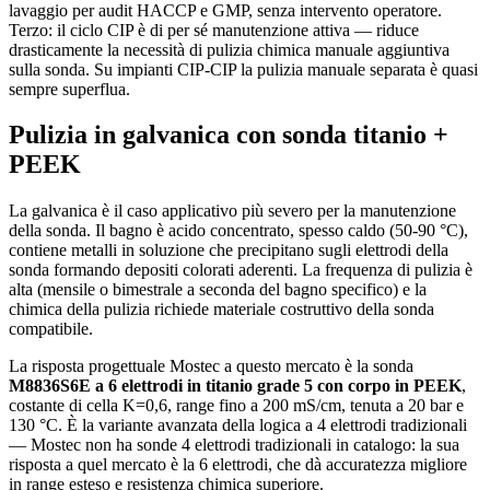
lavaggio per audit HACCP e GMP, senza intervento operatore.
Terzo: il ciclo CIP è di per sé manutenzione attiva — riduce
drasticamente la necessità di pulizia chimica manuale aggiuntiva
sulla sonda. Su impianti CIP-CIP la pulizia manuale separata è quasi
sempre superflua.
Pulizia in galvanica con sonda titanio +
PEEK
La galvanica è il caso applicativo più severo per la manutenzione
della sonda. Il bagno è acido concentrato, spesso caldo (50-90 °C),
contiene metalli in soluzione che precipitano sugli elettrodi della
sonda formando depositi colorati aderenti. La frequenza di pulizia è
alta (mensile o bimestrale a seconda del bagno specifico) e la
chimica della pulizia richiede materiale costruttivo della sonda
compatibile.
La risposta progettuale Mostec a questo mercato è la sonda
M8836S6E a 6 elettrodi in titanio grade 5 con corpo in PEEK
,
costante di cella K=0,6, range fino a 200 mS/cm, tenuta a 20 bar e
130 °C. È la variante avanzata della logica a 4 elettrodi tradizionali
— Mostec non ha sonde 4 elettrodi tradizionali in catalogo: la sua
risposta a quel mercato è la 6 elettrodi, che dà accuratezza migliore
in range esteso e resistenza chimica superiore.