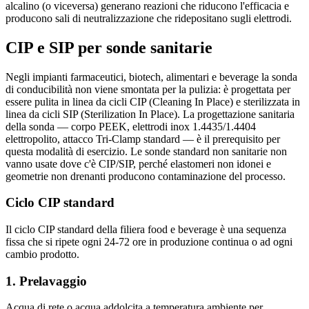
alcalino (o viceversa) generano reazioni che riducono l'efficacia e
producono sali di neutralizzazione che ridepositano sugli elettrodi.
CIP e SIP per sonde sanitarie
Negli impianti farmaceutici, biotech, alimentari e beverage la sonda
di conducibilità non viene smontata per la pulizia: è progettata per
essere pulita in linea da cicli CIP (Cleaning In Place) e sterilizzata in
linea da cicli SIP (Sterilization In Place). La progettazione sanitaria
della sonda — corpo PEEK, elettrodi inox 1.4435/1.4404
elettropolito, attacco Tri-Clamp standard — è il prerequisito per
questa modalità di esercizio. Le sonde standard non sanitarie non
vanno usate dove c'è CIP/SIP, perché elastomeri non idonei e
geometrie non drenanti producono contaminazione del processo.
Ciclo CIP standard
Il ciclo CIP standard della filiera food e beverage è una sequenza
fissa che si ripete ogni 24-72 ore in produzione continua o ad ogni
cambio prodotto.
1. Prelavaggio
Acqua di rete o acqua addolcita a temperatura ambiente per