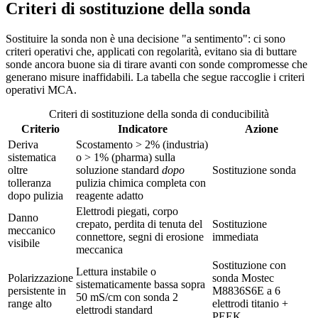
Criteri di sostituzione della sonda
Sostituire la sonda non è una decisione "a sentimento": ci sono
criteri operativi che, applicati con regolarità, evitano sia di buttare
sonde ancora buone sia di tirare avanti con sonde compromesse che
generano misure inaffidabili. La tabella che segue raccoglie i criteri
operativi MCA.
Criteri di sostituzione della sonda di conducibilità
Criterio
Indicatore
Azione
Deriva
Scostamento > 2% (industria)
sistematica
o > 1% (pharma) sulla
oltre
soluzione standard
dopo
Sostituzione sonda
tolleranza
pulizia chimica completa con
dopo pulizia
reagente adatto
Elettrodi piegati, corpo
Danno
crepato, perdita di tenuta del
Sostituzione
meccanico
connettore, segni di erosione
immediata
visibile
meccanica
Sostituzione con
Lettura instabile o
Polarizzazione
sonda Mostec
sistematicamente bassa sopra
persistente in
M8836S6E a 6
50 mS/cm con sonda 2
range alto
elettrodi titanio +
elettrodi standard
PEEK