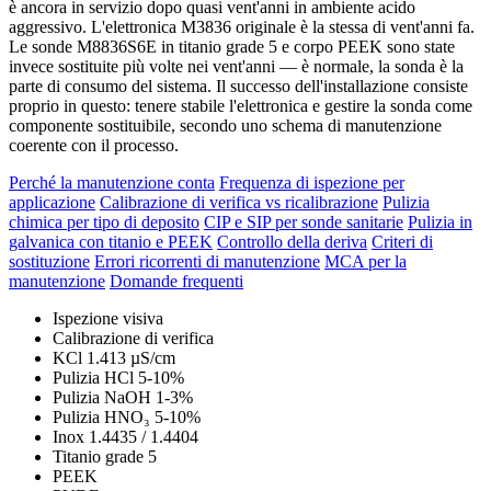
è ancora in servizio dopo quasi vent'anni in ambiente acido
aggressivo. L'elettronica M3836 originale è la stessa di vent'anni fa.
Le sonde M8836S6E in titanio grade 5 e corpo PEEK sono state
invece sostituite più volte nei vent'anni — è normale, la sonda è la
parte di consumo del sistema. Il successo dell'installazione consiste
proprio in questo: tenere stabile l'elettronica e gestire la sonda come
componente sostituibile, secondo uno schema di manutenzione
coerente con il processo.
Perché la manutenzione conta
Frequenza di ispezione per
applicazione
Calibrazione di verifica vs ricalibrazione
Pulizia
chimica per tipo di deposito
CIP e SIP per sonde sanitarie
Pulizia in
galvanica con titanio e PEEK
Controllo della deriva
Criteri di
sostituzione
Errori ricorrenti di manutenzione
MCA per la
manutenzione
Domande frequenti
Ispezione visiva
Calibrazione di verifica
KCl 1.413 µS/cm
Pulizia HCl 5-10%
Pulizia NaOH 1-3%
Pulizia HNO₃ 5-10%
Inox 1.4435 / 1.4404
Titanio grade 5
PEEK