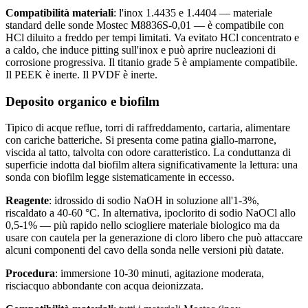
Compatibilità materiali
: l'inox 1.4435 e 1.4404 — materiale
standard delle sonde Mostec M8836S-0,01 — è compatibile con
HCl diluito a freddo per tempi limitati. Va evitato HCl concentrato e
a caldo, che induce pitting sull'inox e può aprire nucleazioni di
corrosione progressiva. Il titanio grade 5 è ampiamente compatibile.
Il PEEK è inerte. Il PVDF è inerte.
Deposito organico e biofilm
Tipico di acque reflue, torri di raffreddamento, cartaria, alimentare
con cariche batteriche. Si presenta come patina giallo-marrone,
viscida al tatto, talvolta con odore caratteristico. La conduttanza di
superficie indotta dal biofilm altera significativamente la lettura: una
sonda con biofilm legge sistematicamente in eccesso.
Reagente
: idrossido di sodio NaOH in soluzione all'1-3%,
riscaldato a 40-60 °C. In alternativa, ipoclorito di sodio NaOCl allo
0,5-1% — più rapido nello sciogliere materiale biologico ma da
usare con cautela per la generazione di cloro libero che può attaccare
alcuni componenti del cavo della sonda nelle versioni più datate.
Procedura
: immersione 10-30 minuti, agitazione moderata,
risciacquo abbondante con acqua deionizzata.