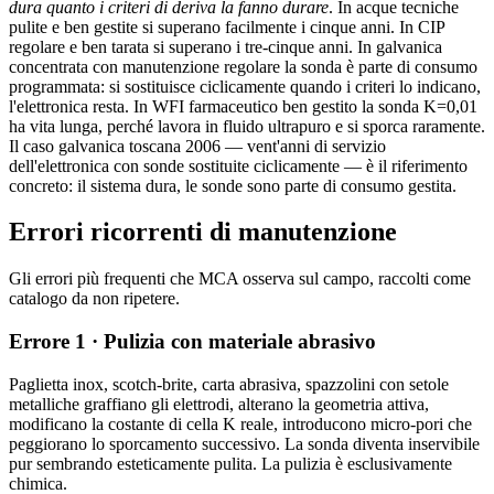
dura quanto i criteri di deriva la fanno durare
. In acque tecniche
pulite e ben gestite si superano facilmente i cinque anni. In CIP
regolare e ben tarata si superano i tre-cinque anni. In galvanica
concentrata con manutenzione regolare la sonda è parte di consumo
programmata: si sostituisce ciclicamente quando i criteri lo indicano,
l'elettronica resta. In WFI farmaceutico ben gestito la sonda K=0,01
ha vita lunga, perché lavora in fluido ultrapuro e si sporca raramente.
Il caso galvanica toscana 2006 — vent'anni di servizio
dell'elettronica con sonde sostituite ciclicamente — è il riferimento
concreto: il sistema dura, le sonde sono parte di consumo gestita.
Errori ricorrenti di manutenzione
Gli errori più frequenti che MCA osserva sul campo, raccolti come
catalogo da non ripetere.
Errore 1 · Pulizia con materiale abrasivo
Paglietta inox, scotch-brite, carta abrasiva, spazzolini con setole
metalliche graffiano gli elettrodi, alterano la geometria attiva,
modificano la costante di cella K reale, introducono micro-pori che
peggiorano lo sporcamento successivo. La sonda diventa inservibile
pur sembrando esteticamente pulita. La pulizia è esclusivamente
chimica.