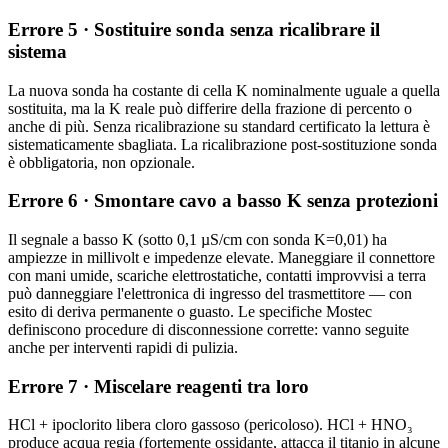
Errore 5 · Sostituire sonda senza ricalibrare il
sistema
La nuova sonda ha costante di cella K nominalmente uguale a quella
sostituita, ma la K reale può differire della frazione di percento o
anche di più. Senza ricalibrazione su standard certificato la lettura è
sistematicamente sbagliata. La ricalibrazione post-sostituzione sonda
è obbligatoria, non opzionale.
Errore 6 · Smontare cavo a basso K senza protezioni
Il segnale a basso K (sotto 0,1 µS/cm con sonda K=0,01) ha
ampiezze in millivolt e impedenze elevate. Maneggiare il connettore
con mani umide, scariche elettrostatiche, contatti improvvisi a terra
può danneggiare l'elettronica di ingresso del trasmettitore — con
esito di deriva permanente o guasto. Le specifiche Mostec
definiscono procedure di disconnessione corrette: vanno seguite
anche per interventi rapidi di pulizia.
Errore 7 · Miscelare reagenti tra loro
HCl + ipoclorito libera cloro gassoso (pericoloso). HCl + HNO₃
produce acqua regia (fortemente ossidante, attacca il titanio in alcune