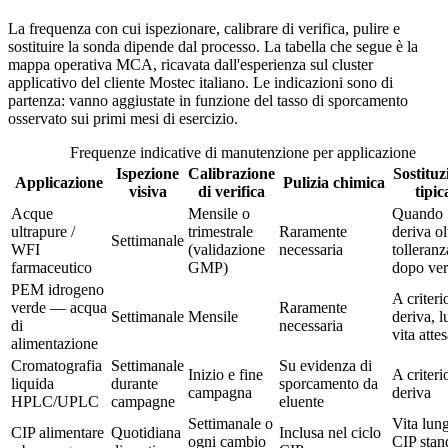
La frequenza con cui ispezionare, calibrare di verifica, pulire e
sostituire la sonda dipende dal processo. La tabella che segue è la
mappa operativa MCA, ricavata dall'esperienza sul cluster
applicativo del cliente Mostec italiano. Le indicazioni sono di
partenza: vanno aggiustate in funzione del tasso di sporcamento
osservato sui primi mesi di esercizio.
Frequenze indicative di manutenzione per applicazione
Ispezione
Calibrazione
Sostituz
Applicazione
Pulizia chimica
visiva
di verifica
tipic
Acque
Mensile o
Quando
ultrapure /
trimestrale
Raramente
deriva ol
Settimanale
WFI
(validazione
necessaria
tolleranz
farmaceutico
GMP)
dopo ver
PEM idrogeno
A criteri
verde — acqua
Raramente
Settimanale
Mensile
deriva, 
di
necessaria
vita atte
alimentazione
Cromatografia
Settimanale
Su evidenza di
Inizio e fine
A criteri
liquida
durante
sporcamento da
campagna
deriva
HPLC/UPLC
campagne
eluente
Settimanale o
Vita lun
CIP alimentare
Quotidiana
Inclusa nel ciclo
ogni cambio
CIP stan