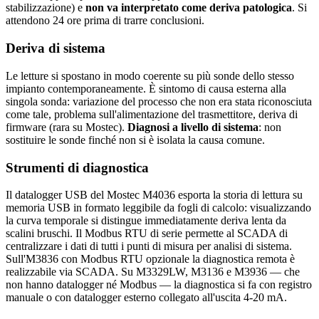
stabilizzazione) e
non va interpretato come deriva patologica
. Si
attendono 24 ore prima di trarre conclusioni.
Deriva di sistema
Le letture si spostano in modo coerente su più sonde dello stesso
impianto contemporaneamente. È sintomo di causa esterna alla
singola sonda: variazione del processo che non era stata riconosciuta
come tale, problema sull'alimentazione del trasmettitore, deriva di
firmware (rara su Mostec).
Diagnosi a livello di sistema
: non
sostituire le sonde finché non si è isolata la causa comune.
Strumenti di diagnostica
Il datalogger USB del Mostec M4036 esporta la storia di lettura su
memoria USB in formato leggibile da fogli di calcolo: visualizzando
la curva temporale si distingue immediatamente deriva lenta da
scalini bruschi. Il Modbus RTU di serie permette al SCADA di
centralizzare i dati di tutti i punti di misura per analisi di sistema.
Sull'M3836 con Modbus RTU opzionale la diagnostica remota è
realizzabile via SCADA. Su M3329LW, M3136 e M3936 — che
non hanno datalogger né Modbus — la diagnostica si fa con registro
manuale o con datalogger esterno collegato all'uscita 4-20 mA.