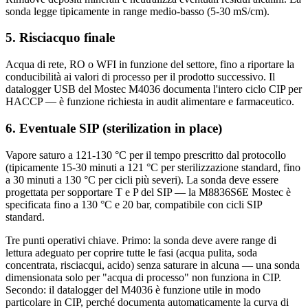
sonda legge tipicamente in range medio-basso (5-30 mS/cm).
5. Risciacquo finale
Acqua di rete, RO o WFI in funzione del settore, fino a riportare la
conducibilità ai valori di processo per il prodotto successivo. Il
datalogger USB del Mostec M4036 documenta l'intero ciclo CIP per
HACCP — è funzione richiesta in audit alimentare e farmaceutico.
6. Eventuale SIP (sterilization in place)
Vapore saturo a 121-130 °C per il tempo prescritto dal protocollo
(tipicamente 15-30 minuti a 121 °C per sterilizzazione standard, fino
a 30 minuti a 130 °C per cicli più severi). La sonda deve essere
progettata per sopportare T e P del SIP — la M8836S6E Mostec è
specificata fino a 130 °C e 20 bar, compatibile con cicli SIP
standard.
Tre punti operativi chiave. Primo: la sonda deve avere range di
lettura adeguato per coprire tutte le fasi (acqua pulita, soda
concentrata, risciacqui, acido) senza saturare in alcuna — una sonda
dimensionata solo per "acqua di processo" non funziona in CIP.
Secondo: il datalogger del M4036 è funzione utile in modo
particolare in CIP, perché documenta automaticamente la curva di