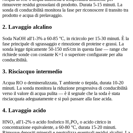
rimuovere residui grossolani di prodotto. Durata 5-15 minuti. La
sonda di conducibilità monitora la fase per riconoscere il transito tra
prodotto e acqua di prelavaggio.
2. Lavaggio alcalino
Soda NaOH all'1-3% a 60-85 °C, in ricircolo per 15-30 minuti. È la
fase principale di sgrassaggio e rimozione di proteine e grassi. La
sonda legge tipicamente 50-150 mS/cm in questa fase — range che
richiede sonde con costante K=1 o superiore configurate per alta
conducibilità.
3. Risciacquo intermedio
Acqua RO o demineralizzata, T ambiente o tiepida, durata 10-20
minuti. La sonda monitora la riduzione progressiva di conducibilità
verso il valore di acqua pulita — è il segnale che la soda è stata
risciacquata adeguatamente e si può passare alla fase acida.
4. Lavaggio acido
HNO₃ all'1-2% o acido fosforico H₃PO₄ o acido citrico in
concentrazione equivalente, a 60-80 °C, durata 15-20 minuti.
Rimuove depositi minerali e neutralizza eventuali residui alcalini. La