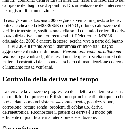
minuti), confronto della lettura in linea con misura di laboratorio sul
campione del bagno se disponibile. Documentazione dell'intervento
nel registro di manutenzione.
Il caso galvanica toscana 2006 segue da vent'anni questo schema:
pulizia ciclica della M8836S6E con HNO₃ diluito, calibrazione di
verifica trimestrale, sostituzione della sonda quando i criteri di deriva
post-pulizia diventano non recuperabili. L'elettronica M3836
originale del 2006 è ancora la stessa, perché vive a parte dal bagno
— il PEEK e il titanio sono il diaframma chimico tra il bagno
aggressivo e il sistema di misura.
Pensato una volta, installato per
sempre
in galvanica significa esattamente questo: scelta corretta dei
materiali costruttivi della sonda + schema di manutenzione coerente,
e l'impianto regge vent'anni.
Controllo della deriva nel tempo
La deriva è la variazione progressiva della lettura nel tempo a parità
di condizioni di processo. È il sintomo principale di tutto quello che
può andare storto nel sistema — sporcamento, polarizzazione,
corrosione, rottura sonda, problemi di cablaggio, deriva
dell'elettronica. Riconoscere il pattern di deriva è il modo più
efficiente di pianificare manutenzione e sostituzione.
Cosa registrare