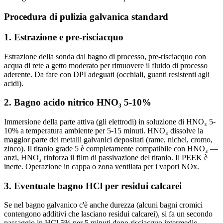
Procedura di pulizia galvanica standard
1. Estrazione e pre-risciacquo
Estrazione della sonda dal bagno di processo, pre-risciacquo con
acqua di rete a getto moderato per rimuovere il fluido di processo
aderente. Da fare con DPI adeguati (occhiali, guanti resistenti agli
acidi).
2. Bagno acido nitrico HNO₃ 5-10%
Immersione della parte attiva (gli elettrodi) in soluzione di HNO₃ 5-
10% a temperatura ambiente per 5-15 minuti. HNO₃ dissolve la
maggior parte dei metalli galvanici depositati (rame, nichel, cromo,
zinco). Il titanio grade 5 è completamente compatibile con HNO₃ —
anzi, HNO₃ rinforza il film di passivazione del titanio. Il PEEK è
inerte. Operazione in cappa o zona ventilata per i vapori NOx.
3. Eventuale bagno HCl per residui calcarei
Se nel bagno galvanico c'è anche durezza (alcuni bagni cromici
contengono additivi che lasciano residui calcarei), si fa un secondo
passaggio in HCl 5% per 5 minuti dopo risciacquo intermedio.