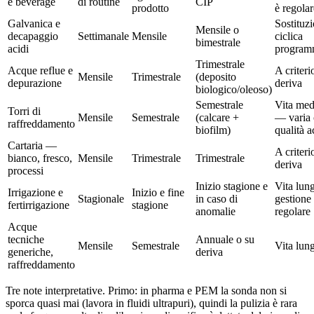
e beverage
di routine
CIP
prodotto
è regolar
Galvanica e
Sostituz
Mensile o
decapaggio
Settimanale
Mensile
ciclica
bimestrale
acidi
program
Trimestrale
Acque reflue e
A criteri
Mensile
Trimestrale
(deposito
depurazione
deriva
biologico/oleoso)
Semestrale
Vita med
Torri di
Mensile
Semestrale
(calcare +
— varia
raffreddamento
biofilm)
qualità 
Cartaria —
A criteri
bianco, fresco,
Mensile
Trimestrale
Trimestrale
deriva
processi
Inizio stagione e
Vita lun
Irrigazione e
Inizio e fine
Stagionale
in caso di
gestione
fertirrigazione
stagione
anomalie
regolare
Acque
tecniche
Annuale o su
Mensile
Semestrale
Vita lun
generiche,
deriva
raffreddamento
Tre note interpretative. Primo: in pharma e PEM la sonda non si
sporca quasi mai (lavora in fluidi ultrapuri), quindi la pulizia è rara