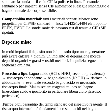
smontare la sonda — il ciclo CIP la pulisce in linea. Per sonde non
sanitarie o per impianti senza CIP automatico si esegue smontaggio e
bagno manuale del corpo sensibile.
Compatibilità materiali
: tutti i materiali sanitari Mostec sono
progettati per CIP/SIP standard — inox 1.4435/1.4404 elettropolito,
PEEK, PVDF. Le sonde sanitarie passano test di tenuta a CIP+SIP
ripetuti.
Deposito misto
In molti impianti il deposito non è di un solo tipo: un cogeneratore
può avere calcare + biofilm; un impianto di depurazione mostre
depositi organici + grassi + ossidi metallici. La pulizia segue una
sequenza ordinata.
Procedura tipo
: bagno acido (HCl o HNO₃ secondo prevalenza)
→ risciacquo abbondante → bagno alcalino (NaOH) → risciacquo
abbondante → eventuale secondo bagno acido se necessario →
risciacquo finale. Mai miscelare reagenti tra loro nel bagno
(mescolare acido e ipoclorito in particolare libera cloro gassoso,
pericoloso).
Tempi
: ogni passaggio dei tempi standard del rispettivo reagente. Il
risciacquo intermedio è fondamentale: residui acidi nel bagno