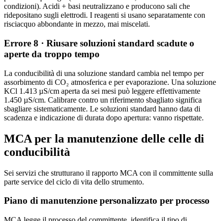
condizioni). Acidi + basi neutralizzano e producono sali che
ridepositano sugli elettrodi. I reagenti si usano separatamente con
risciacquo abbondante in mezzo, mai miscelati.
Errore 8 · Riusare soluzioni standard scadute o
aperte da troppo tempo
La conducibilità di una soluzione standard cambia nel tempo per
assorbimento di CO₂ atmosferica e per evaporazione. Una soluzione
KCl 1.413 µS/cm aperta da sei mesi può leggere effettivamente
1.450 µS/cm. Calibrare contro un riferimento sbagliato significa
sbagliare sistematicamente. Le soluzioni standard hanno data di
scadenza e indicazione di durata dopo apertura: vanno rispettate.
MCA per la manutenzione delle celle di
conducibilità
Sei servizi che strutturano il rapporto MCA con il committente sulla
parte service del ciclo di vita dello strumento.
Piano di manutenzione personalizzato per processo
MCA legge il processo del committente, identifica il tipo di