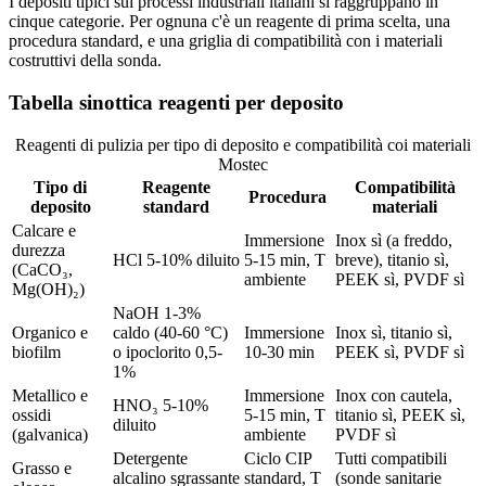
I depositi tipici sui processi industriali italiani si raggruppano in
cinque categorie. Per ognuna c'è un reagente di prima scelta, una
procedura standard, e una griglia di compatibilità con i materiali
costruttivi della sonda.
Tabella sinottica reagenti per deposito
Reagenti di pulizia per tipo di deposito e compatibilità coi materiali
Mostec
Tipo di
Reagente
Compatibilità
Procedura
deposito
standard
materiali
Calcare e
Immersione
Inox sì (a freddo,
durezza
HCl 5-10% diluito
5-15 min, T
breve), titanio sì,
(CaCO₃,
ambiente
PEEK sì, PVDF sì
Mg(OH)₂)
NaOH 1-3%
Organico e
caldo (40-60 °C)
Immersione
Inox sì, titanio sì,
biofilm
o ipoclorito 0,5-
10-30 min
PEEK sì, PVDF sì
1%
Metallico e
Immersione
Inox con cautela,
HNO₃ 5-10%
ossidi
5-15 min, T
titanio sì, PEEK sì,
diluito
(galvanica)
ambiente
PVDF sì
Detergente
Ciclo CIP
Tutti compatibili
Grasso e
alcalino sgrassante
standard, T
(sonde sanitarie