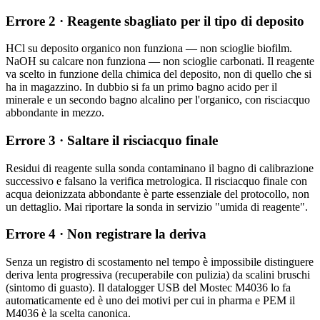
Errore 2 · Reagente sbagliato per il tipo di deposito
HCl su deposito organico non funziona — non scioglie biofilm.
NaOH su calcare non funziona — non scioglie carbonati. Il reagente
va scelto in funzione della chimica del deposito, non di quello che si
ha in magazzino. In dubbio si fa un primo bagno acido per il
minerale e un secondo bagno alcalino per l'organico, con risciacquo
abbondante in mezzo.
Errore 3 · Saltare il risciacquo finale
Residui di reagente sulla sonda contaminano il bagno di calibrazione
successivo e falsano la verifica metrologica. Il risciacquo finale con
acqua deionizzata abbondante è parte essenziale del protocollo, non
un dettaglio. Mai riportare la sonda in servizio "umida di reagente".
Errore 4 · Non registrare la deriva
Senza un registro di scostamento nel tempo è impossibile distinguere
deriva lenta progressiva (recuperabile con pulizia) da scalini bruschi
(sintomo di guasto). Il datalogger USB del Mostec M4036 lo fa
automaticamente ed è uno dei motivi per cui in pharma e PEM il
M4036 è la scelta canonica.