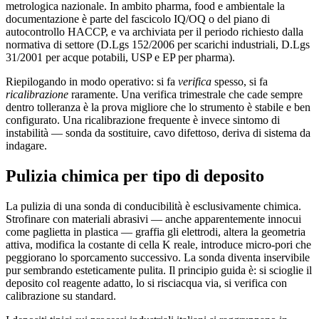
metrologica nazionale. In ambito pharma, food e ambientale la
documentazione è parte del fascicolo IQ/OQ o del piano di
autocontrollo HACCP, e va archiviata per il periodo richiesto dalla
normativa di settore (D.Lgs 152/2006 per scarichi industriali, D.Lgs
31/2001 per acque potabili, USP e EP per pharma).
Riepilogando in modo operativo: si fa
verifica
spesso, si fa
ricalibrazione
raramente. Una verifica trimestrale che cade sempre
dentro tolleranza è la prova migliore che lo strumento è stabile e ben
configurato. Una ricalibrazione frequente è invece sintomo di
instabilità — sonda da sostituire, cavo difettoso, deriva di sistema da
indagare.
Pulizia chimica per tipo di deposito
La pulizia di una sonda di conducibilità è esclusivamente chimica.
Strofinare con materiali abrasivi — anche apparentemente innocui
come paglietta in plastica — graffia gli elettrodi, altera la geometria
attiva, modifica la costante di cella K reale, introduce micro-pori che
peggiorano lo sporcamento successivo. La sonda diventa inservibile
pur sembrando esteticamente pulita. Il principio guida è: si scioglie il
deposito col reagente adatto, lo si risciacqua via, si verifica con
calibrazione su standard.