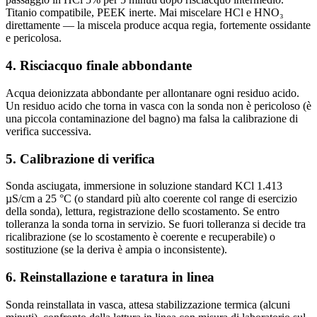
Titanio compatibile, PEEK inerte. Mai miscelare HCl e HNO₃
direttamente — la miscela produce acqua regia, fortemente ossidante
e pericolosa.
4. Risciacquo finale abbondante
Acqua deionizzata abbondante per allontanare ogni residuo acido.
Un residuo acido che torna in vasca con la sonda non è pericoloso (è
una piccola contaminazione del bagno) ma falsa la calibrazione di
verifica successiva.
5. Calibrazione di verifica
Sonda asciugata, immersione in soluzione standard KCl 1.413
µS/cm a 25 °C (o standard più alto coerente col range di esercizio
della sonda), lettura, registrazione dello scostamento. Se entro
tolleranza la sonda torna in servizio. Se fuori tolleranza si decide tra
ricalibrazione (se lo scostamento è coerente e recuperabile) o
sostituzione (se la deriva è ampia o inconsistente).
6. Reinstallazione e taratura in linea
Sonda reinstallata in vasca, attesa stabilizzazione termica (alcuni