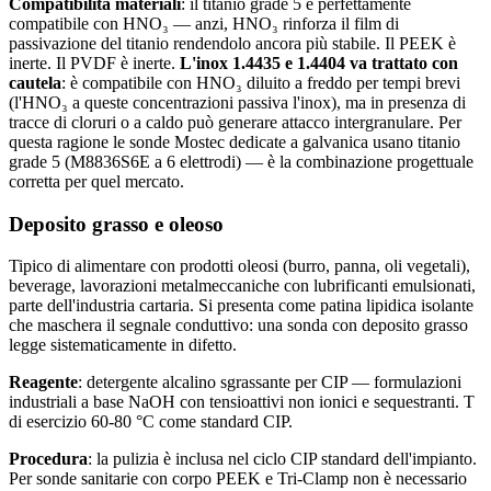
Compatibilità materiali
: il titanio grade 5 è perfettamente
compatibile con HNO₃ — anzi, HNO₃ rinforza il film di
passivazione del titanio rendendolo ancora più stabile. Il PEEK è
inerte. Il PVDF è inerte.
L'inox 1.4435 e 1.4404 va trattato con
cautela
: è compatibile con HNO₃ diluito a freddo per tempi brevi
(l'HNO₃ a queste concentrazioni passiva l'inox), ma in presenza di
tracce di cloruri o a caldo può generare attacco intergranulare. Per
questa ragione le sonde Mostec dedicate a galvanica usano titanio
grade 5 (M8836S6E a 6 elettrodi) — è la combinazione progettuale
corretta per quel mercato.
Deposito grasso e oleoso
Tipico di alimentare con prodotti oleosi (burro, panna, oli vegetali),
beverage, lavorazioni metalmeccaniche con lubrificanti emulsionati,
parte dell'industria cartaria. Si presenta come patina lipidica isolante
che maschera il segnale conduttivo: una sonda con deposito grasso
legge sistematicamente in difetto.
Reagente
: detergente alcalino sgrassante per CIP — formulazioni
industriali a base NaOH con tensioattivi non ionici e sequestranti. T
di esercizio 60-80 °C come standard CIP.
Procedura
: la pulizia è inclusa nel ciclo CIP standard dell'impianto.
Per sonde sanitarie con corpo PEEK e Tri-Clamp non è necessario