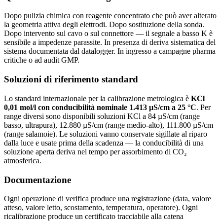
Dopo pulizia chimica con reagente concentrato che può aver alterato
la geometria attiva degli elettrodi. Dopo sostituzione della sonda.
Dopo intervento sul cavo o sul connettore — il segnale a basso K è
sensibile a impedenze parassite. In presenza di deriva sistematica del
sistema documentata dal datalogger. In ingresso a campagne pharma
critiche o ad audit GMP.
Soluzioni di riferimento standard
Lo standard internazionale per la calibrazione metrologica è
KCl
0,01 mol/l con conducibilità nominale 1.413 µS/cm a 25 °C
. Per
range diversi sono disponibili soluzioni KCl a 84 µS/cm (range
basso, ultrapura), 12.880 µS/cm (range medio-alto), 111.800 µS/cm
(range salamoie). Le soluzioni vanno conservate sigillate al riparo
dalla luce e usate prima della scadenza — la conducibilità di una
soluzione aperta deriva nel tempo per assorbimento di CO₂
atmosferica.
Documentazione
Ogni operazione di verifica produce una registrazione (data, valore
atteso, valore letto, scostamento, temperatura, operatore). Ogni
ricalibrazione produce un certificato tracciabile alla catena