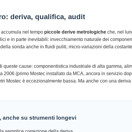
o: deriva, qualifica, audit
to accumula nel tempo
piccole derive metrologiche
che, nel lun
ci e in parte inevitabili: invecchiamento naturale dei componenti
di della sonda anche in fluidi puliti, micro-variazioni della costant
i queste cause: componentistica industriale di alta gamma, ali
na 2006 (primo Mostec installato da MCA, ancora in servizio dop
metri Mostec è eccezionalmente bassa. Ma anche con una deriva 
o, anche su strumenti longevi
la semplice correzione della deriva.