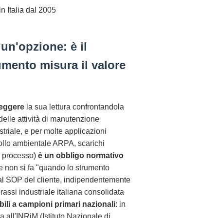
in Italia dal 2005
 un'opzione: è il
mento misura il valore
reggere
la sua lettura confrontandola
delle attività di manutenzione
triale, e per molte applicazioni
ollo ambientale ARPA, scarichi
i processo)
è un obbligo normativo
ne non si fa "quando lo strumento
 dal SOP del cliente, indipendentemente
rassi industriale italiana consolidata
bili a campioni primari nazionali
: in
tta all'INRiM (Istituto Nazionale di