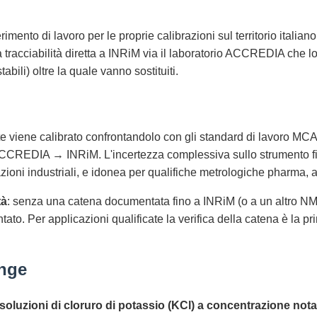
mento di lavoro per le proprie calibrazioni sul territorio italia
racciabilità diretta a INRiM via il laboratorio ACCREDIA che lo
abili) oltre la quale vanno sostituiti.
te viene calibrato confrontandolo con gli standard di lavoro MCA.
ACCREDIA → INRiM. L'incertezza complessiva sullo strumento fin
zioni industriali, e idonea per qualifiche metrologiche pharma, 
tà
: senza una catena documentata fino a INRiM (o a un altro NMI r
to. Per applicazioni qualificate la verifica della catena è la pr
ange
soluzioni di cloruro di potassio (KCl) a concentrazione nota