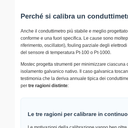
Perché si calibra un conduttimetr
Anche il conduttimetro più stabile e meglio progetta
conforme e una fuori specifica. Le cause sono moltepli
riferimento, oscillatori), fouling parziale degli elettro
del sensore di temperatura Pt-100 o Pt-1000.
Mostec progetta strumenti per minimizzare ciascuna d
isolamento galvanico nativo. Il caso galvanica tosca
testimonia che la deriva annuale tipica dei condutti
per
tre ragioni distinte
:
Le tre ragioni per calibrare in continu
Le motivazioni della calibrazione vanno ben oltre 