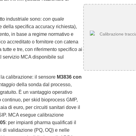
to industriale sono:
con quale
e della specifica accuracy richiesta),
ento, in base a regime normativo e
ico accreditato o fornitore con catena
tutte e tre, con riferimento specifico ai
al servizio MCA disponibile sul
 la calibrazione: il sensore
M3836 con
ntaggio
della sonda dal processo,
ratuito. È un vantaggio operativo
io continuo, per skid bioprocess GMP,
a di euro, per circuiti sanitari dove il
 SIP. MCA esegue calibrazione
005
: per impianti pharma qualificati il
oli di validazione (PQ, OQ) e nelle