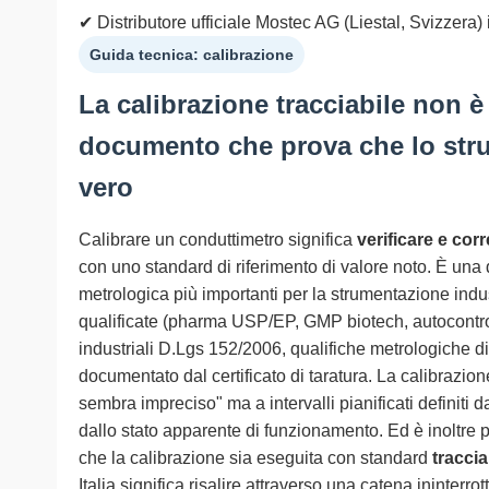
✔ Distributore ufficiale Mostec AG (Liestal, Svizzera) 
Guida tecnica: calibrazione
La calibrazione tracciabile non è
documento che prova che lo stru
vero
Calibrare un conduttimetro significa
verificare e cor
con uno standard di riferimento di valore noto. È una 
metrologica più importanti per la strumentazione indus
qualificate (pharma USP/EP, GMP biotech, autocontr
industriali D.Lgs 152/2006, qualifiche metrologiche d
documentato dal certificato di taratura. La calibrazio
sembra impreciso" ma a intervalli pianificati definiti
dallo stato apparente di funzionamento. Ed è inoltre p
che la calibrazione sia eseguita con standard
traccia
Italia significa risalire attraverso una catena ininterro