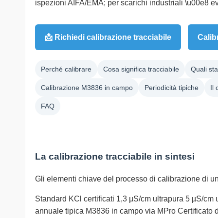
ispezioni AIFA/EMA; per scarichi industriali \u00e8 
📩 Richiedi calibrazione tracciabile
Cali
Perché calibrare
Cosa significa tracciabile
Quali st
Calibrazione M3836 in campo
Periodicità tipiche
Il
FAQ
La calibrazione tracciabile in sintesi
Gli elementi chiave del processo di calibrazione di un
Standard KCl certificati
1,3 µS/cm ultrapura
5 µS/cm u
annuale tipica
M3836 in campo via MPro
Certificato 