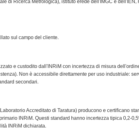
nale di Ricerca Metrologica), istituto erede dell'IMGC e dell'IEN
lato sul campo del cliente.
zzato e custodito dall'INRiM con incertezza di misura dell'ordine 
tenza). Non è accessibile direttamente per uso industriale: serve 
tandard secondari.
Laboratorio Accreditato di Taratura) producono e certificano stan
primario INRiM. Questi standard hanno incertezza tipica 0,2-0,5
lità INRiM dichiarata.