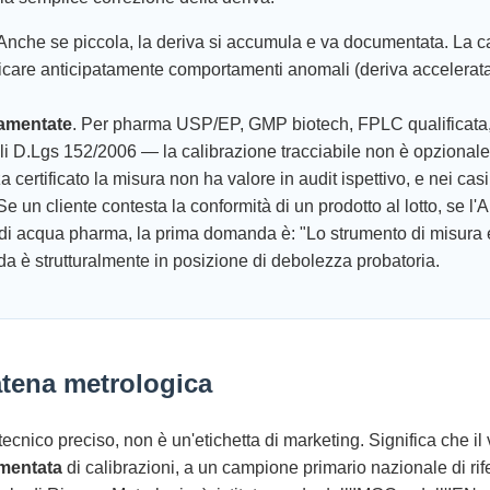
 Anche se piccola, la deriva si accumula e va documentata. La c
tificare anticipatamente comportamenti anomali (deriva accelerat
lamentate
. Per pharma USP/EP, GMP biotech, FPLC qualificata, 
riali D.Lgs 152/2006 — la calibrazione tracciabile non è opziona
a certificato la misura non ha valore in audit ispettivo, e nei ca
 Se un cliente contesta la conformità di un prodotto al lotto, se l
 di acqua pharma, la prima domanda è: "Lo strumento di misura e
enda è strutturalmente in posizione di debolezza probatoria.
catena metrologica
tecnico preciso, non è un'etichetta di marketing. Significa che i
umentata
di calibrazioni, a un campione primario nazionale di rif