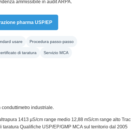
evidenza ammissibile in audit ARPA.
brazione pharma USP/EP
andard usare
Procedura passo-passo
 certificato di taratura
Servizio MCA
 conduttimetro industriale.
ltrapura
1413 µS/cm range medio
12,88 mS/cm range alto
Trac
di taratura
Qualifiche USP/EP/GMP
MCA sul territorio dal 2005