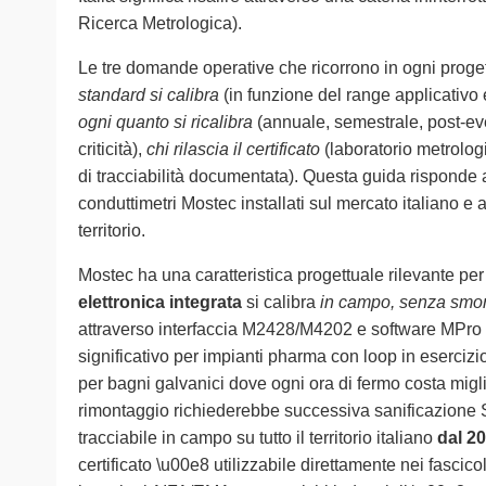
Ricerca Metrologica).
Le tre domande operative che ricorrono in ogni proget
standard si calibra
(in funzione del range applicativo 
ogni quanto si ricalibra
(annuale, semestrale, post-ev
criticità),
chi rilascia il certificato
(laboratorio metrolog
di tracciabilità documentata). Questa guida risponde a 
conduttimetri Mostec installati sul mercato italiano e 
territorio.
Mostec ha una caratteristica progettuale rilevante per
elettronica integrata
si calibra
in campo, senza smo
attraverso interfaccia M2428/M4202 e software MPro g
significativo per impianti pharma con loop in eserciz
per bagni galvanici dove ogni ora di fermo costa migliai
rimontaggio richiederebbe successiva sanificazione
tracciabile in campo su tutto il territorio italiano
dal 2
certificato \u00e8 utilizzabile direttamente nei fascic