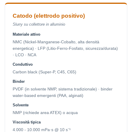
Catodo (elettrodo positivo)
Slurry su collettore in alluminio
Materiale attivo
NMC (Nickel-Manganese-Cobalto, alta densità
energetica) · LFP (Litio-Ferro-Fosfato, sicurezza/durata)
· LCO · NCA
Conduttivo
Carbon black (Super-P, C45, C65)
Binder
PVDF (in solvente NMP, sistema tradizionale) · binder
water-based emergenti (PAA, alginati)
Solvente
NMP (richiede area ATEX) o acqua
Viscosità tipica
4.000 - 10.000 mPa·s @ 10 s⁻¹