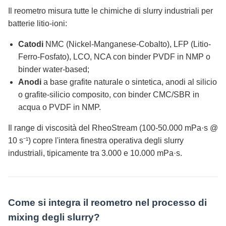
Il reometro misura tutte le chimiche di slurry industriali per
batterie litio-ioni:
Catodi
NMC (Nickel-Manganese-Cobalto), LFP (Litio-
Ferro-Fosfato), LCO, NCA con binder PVDF in NMP o
binder water-based;
Anodi
a base grafite naturale o sintetica, anodi al silicio
o grafite-silicio composito, con binder CMC/SBR in
acqua o PVDF in NMP.
Il range di viscosità del RheoStream (100-50.000 mPa·s @
10 s⁻¹) copre l'intera finestra operativa degli slurry
industriali, tipicamente tra 3.000 e 10.000 mPa·s.
Come si integra il reometro nel processo di
mixing degli slurry?