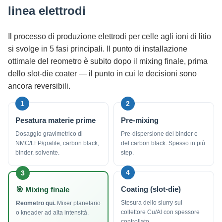
linea elettrodi
Il processo di produzione elettrodi per celle agli ioni di litio
si svolge in 5 fasi principali. Il punto di installazione
ottimale del reometro è subito dopo il mixing finale, prima
dello slot-die coater — il punto in cui le decisioni sono
ancora reversibili.
1
2
Pesatura materie prime
Pre-mixing
Dosaggio gravimetrico di
Pre-dispersione del binder e
NMC/LFP/grafite, carbon black,
del carbon black. Spesso in più
binder, solvente.
step.
4
3
Coating (slot-die)
🎯 Mixing finale
Stesura dello slurry sul
Reometro qui.
Mixer planetario
collettore Cu/Al con spessore
o kneader ad alta intensità.
controllato.