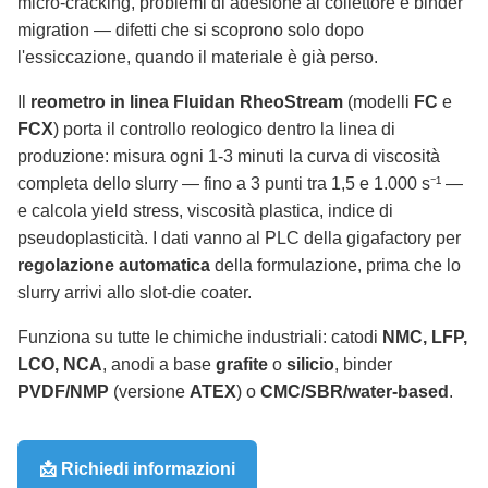
micro-cracking, problemi di adesione al collettore e binder
migration — difetti che si scoprono solo dopo
l'essiccazione, quando il materiale è già perso.
Il
reometro in linea Fluidan RheoStream
(modelli
FC
e
FCX
) porta il controllo reologico dentro la linea di
produzione: misura ogni 1-3 minuti la curva di viscosità
completa dello slurry — fino a 3 punti tra 1,5 e 1.000 s⁻¹ —
e calcola yield stress, viscosità plastica, indice di
pseudoplasticità. I dati vanno al PLC della gigafactory per
regolazione automatica
della formulazione, prima che lo
slurry arrivi allo slot-die coater.
Funziona su tutte le chimiche industriali: catodi
NMC, LFP,
LCO, NCA
, anodi a base
grafite
o
silicio
, binder
PVDF/NMP
(versione
ATEX
) o
CMC/SBR/water-based
.
📩 Richiedi informazioni