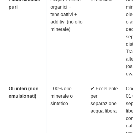
puri
organici +
min
tensioattivi +
ole
additivi (no olio
o a
minerale)
dec
sep
dis
Tra
alt
(os
eva
Oli interi (non
100% olio
✔ Eccellente
Co
emulsionati)
minerale o
per
01 
sintetico
separazione
sep
acqua libera
lib
con
dal