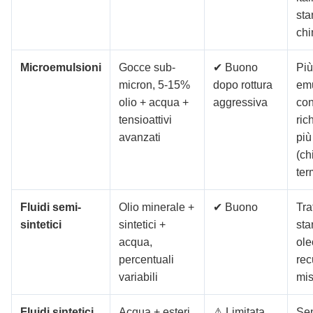
sta
chi
Microemulsioni
Gocce sub-
✔ Buono
Più
micron, 5-15%
dopo rottura
emu
olio + acqua +
aggressiva
con
tensioattivi
ric
avanzati
più
(ch
ter
Fluidi semi-
Olio minerale +
✔ Buono
Tra
sintetici
sintetici +
sta
acqua,
ole
percentuali
rec
variabili
mis
Fluidi sintetici
Acqua + esteri
⚠ Limitata
Sen