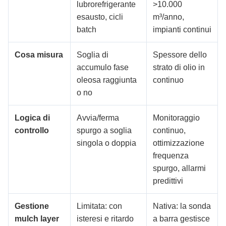
lubrorefrigerante
>10.000
esausto, cicli
m³/anno,
batch
impianti continui
Cosa misura
Soglia di
Spessore dello
accumulo fase
strato di olio in
oleosa raggiunta
continuo
o no
Logica di
Avvia/ferma
Monitoraggio
controllo
spurgo a soglia
continuo,
singola o doppia
ottimizzazione
frequenza
spurgo, allarmi
predittivi
Gestione
Limitata: con
Nativa: la sonda
mulch layer
isteresi e ritardo
a barra gestisce