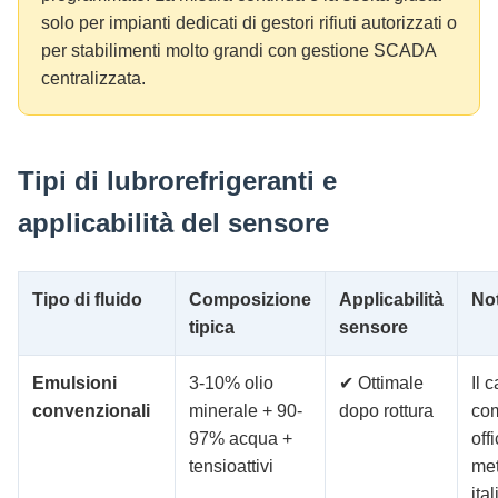
solo per impianti dedicati di gestori rifiuti autorizzati o
per stabilimenti molto grandi con gestione SCADA
centralizzata.
Tipi di lubrorefrigeranti e
applicabilità del sensore
Tipo di fluido
Composizione
Applicabilità
No
tipica
sensore
Emulsioni
3-10% olio
✔ Ottimale
Il 
convenzionali
minerale + 90-
dopo rottura
co
97% acqua +
off
tensioattivi
me
ita