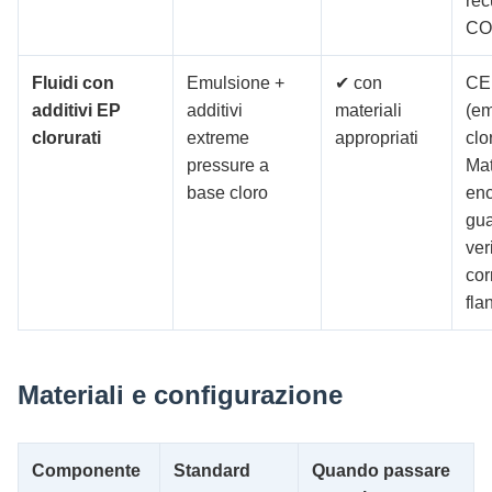
rec
CO
Fluidi con
Emulsione +
✔ con
CE
additivi EP
additivi
materiali
(em
clorurati
extreme
appropriati
clo
pressure a
Mat
base cloro
enc
gua
ver
cor
fla
Materiali e configurazione
Componente
Standard
Quando passare