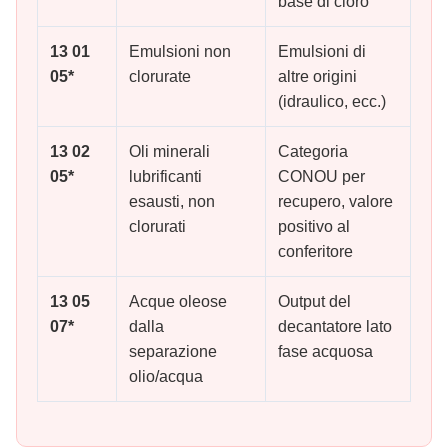
base di cloro
13 01
Emulsioni non
Emulsioni di
05*
clorurate
altre origini
(idraulico, ecc.)
13 02
Oli minerali
Categoria
05*
lubrificanti
CONOU per
esausti, non
recupero, valore
clorurati
positivo al
conferitore
13 05
Acque oleose
Output del
07*
dalla
decantatore lato
separazione
fase acquosa
olio/acqua