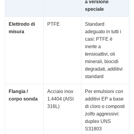
a versione
speciale
Elettrodo di
PTFE
Standard
misura
adeguato in tutti i
casi: PTFE è
inerte a
tensioattivi, oli
minerali, biocidi
degradati, additivi
standard
Flangia /
Acciaio inox
Per emulsioni con
corpo sonda
1.4404 (AISI
additivi EP a base
316L)
di cloro o composti
zolfo aggressivi:
duplex UNS
S31803