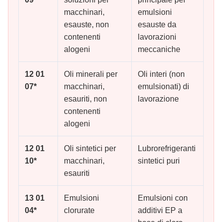
macchinari,
emulsioni
esauste, non
esauste da
contenenti
lavorazioni
alogeni
meccaniche
12 01
Oli minerali per
Oli interi (non
07*
macchinari,
emulsionati) di
esauriti, non
lavorazione
contenenti
alogeni
12 01
Oli sintetici per
Lubrorefrigeranti
10*
macchinari,
sintetici puri
esauriti
13 01
Emulsioni
Emulsioni con
04*
clorurate
additivi EP a