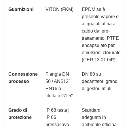
Guarnizioni
VITON (FKM)
EPDM se è
presente vapore o
acqua alcalina a
caldo dal pre-
trattamento. PTFE
encapsulato per
emulsioni clorurate
(CER 13 01 04*).
Connessione
Flangia DN
DN 80 su
processo
50 / ANSI 2"
decantatori grandi
PN16 o
di gestori rifiuti
filettato G1.5"
Grado di
IP 68 testa |
Standard
protezione
IP 66
adeguato in
pressacavo
ambiente officina