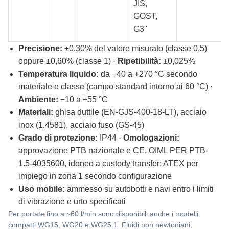
JIS,
GOST,
G3"
Precisione:
±0,30% del valore misurato (classe 0,5)
oppure ±0,60% (classe 1) ·
Ripetibilità:
±0,025%
Temperatura liquido:
da −40 a +270 °C secondo
materiale e classe (campo standard intorno ai 60 °C) ·
Ambiente:
−10 a +55 °C
Materiali:
ghisa duttile (EN-GJS-400-18-LT), acciaio
inox (1.4581), acciaio fuso (GS-45)
Grado di protezione:
IP44 ·
Omologazioni:
approvazione PTB nazionale e CE, OIML PER PTB-
1.5-4035600, idoneo a custody transfer; ATEX per
impiego in zona 1 secondo configurazione
Uso mobile:
ammesso su autobotti e navi entro i limiti
di vibrazione e urto specificati
Per portate fino a ~60 l/min sono disponibili anche i modelli
compatti WG15, WG20 e WG25.1. Fluidi non newtoniani,