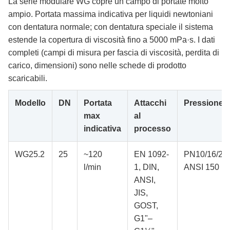
La serie modulare WG copre un campo di portate molto
ampio. Portata massima indicativa per liquidi newtoniani
con dentatura normale; con dentatura speciale il sistema
estende la copertura di viscosità fino a 5000 mPa·s. I dati
completi (campi di misura per fascia di viscosità, perdita di
carico, dimensioni) sono nelle schede di prodotto
scaricabili.
Modello
DN
Portata
Attacchi
Pressione
max
al
indicativa
processo
WG25.2
25
~120
EN 1092-
PN10/16/25/
l/min
1, DIN,
ANSI 150
ANSI,
JIS,
GOST,
G1"–