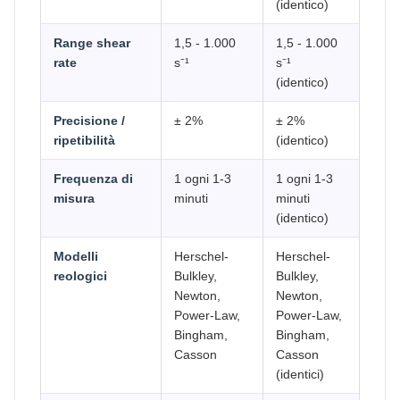
(identico)
Range shear
1,5 - 1.000
1,5 - 1.000
rate
s⁻¹
s⁻¹
(identico)
Precisione /
± 2%
± 2%
ripetibilità
(identico)
Frequenza di
1 ogni 1-3
1 ogni 1-3
misura
minuti
minuti
(identico)
Modelli
Herschel-
Herschel-
reologici
Bulkley,
Bulkley,
Newton,
Newton,
Power-Law,
Power-Law,
Bingham,
Bingham,
Casson
Casson
(identici)