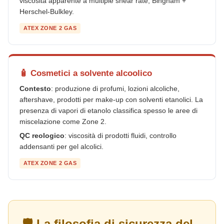
viscosità apparente a multiple shear rate, Bingham +
Herschel-Bulkley.
ATEX ZONE 2 GAS
🧴 Cosmetici a solvente alcoolico
Contesto
: produzione di profumi, lozioni alcoliche,
aftershave, prodotti per make-up con solventi etanolici. La
presenza di vapori di etanolo classifica spesso le aree di
miscelazione come Zone 2.
QC reologico
: viscosità di prodotti fluidi, controllo
addensanti per gel alcolici.
ATEX ZONE 2 GAS
🛡️ La filosofia di sicurezza del