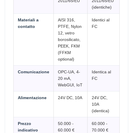
2011/65/EU
2011/65/EU
(identiche)
Materiali a
AISI 316,
Identici al
contatto
PTFE, Nylon
FC
12, vetro
borosilicato,
PEEK, FKM
(FFKM
optional)
Comunicazione
OPC-UA, 4-
Identica al
20 mA,
FC
WebGUI, IoT
Alimentazione
24V DC, 10A
24V DC,
10A
(identica)
Prezzo
50.000 -
60.000 -
indicativo
60.000 €
70.000 €