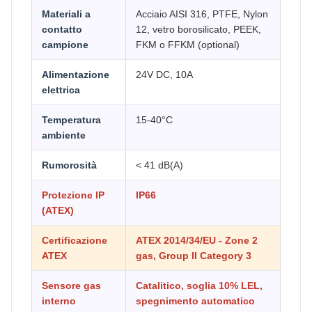
Materiali a
Acciaio AISI 316, PTFE, Nylon
contatto
12, vetro borosilicato, PEEK,
campione
FKM o FFKM (optional)
Alimentazione
24V DC, 10A
elettrica
Temperatura
15-40°C
ambiente
Rumorosità
< 41 dB(A)
Protezione IP
IP66
(ATEX)
Certificazione
ATEX 2014/34/EU - Zone 2
ATEX
gas, Group II Category 3
Sensore gas
Catalitico, soglia 10% LEL,
interno
spegnimento automatico