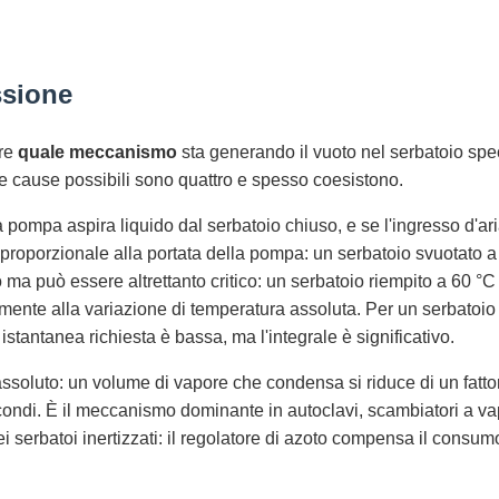
ssione
ire
quale meccanismo
sta generando il vuoto nel serbatoio sp
Le cause possibili sono quattro e spesso coesistono.
 pompa aspira liquido dal serbatoio chiuso, e se l'ingresso d'ar
è proporzionale alla portata della pompa: un serbatoio svuotato 
 ma può essere altrettanto critico: un serbatoio riempito a 60 °C 
mente alla variazione di temperatura assoluta. Per un serbatoio 
ta istantanea richiesta è bassa, ma l'integrale è significativo.
 assoluto: un volume di vapore che condensa si riduce di un fatt
ondi. È il meccanismo dominante in autoclavi, scambiatori a va
dei serbatoi inertizzati: il regolatore di azoto compensa il consu