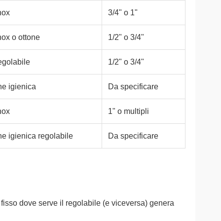
nox
3/4" o 1"
nox o ottone
1/2" o 3/4"
egolabile
1/2" o 3/4"
ne igienica
Da specificare
nox
1" o multipli
e igienica regolabile
Da specificare
fisso dove serve il regolabile (e viceversa) genera