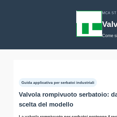
MCA ST
Val
Come si
Guida applicativa per serbatoi industriali
Valvola rompivuoto serbatoio: d
scelta del modello
La valvola rompivuoto per serbatoi protegge il re