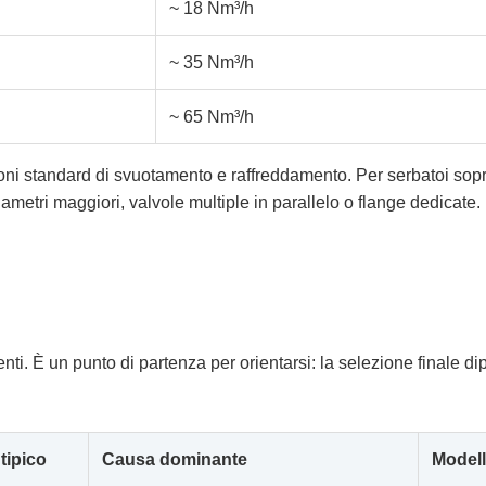
~ 18 Nm³/h
~ 35 Nm³/h
~ 65 Nm³/h
azioni standard di svuotamento e raffreddamento. Per serbatoi sop
tri maggiori, valvole multiple in parallelo o flange dedicate. L
enti. È un punto di partenza per orientarsi: la selezione finale d
tipico
Causa dominante
Modell