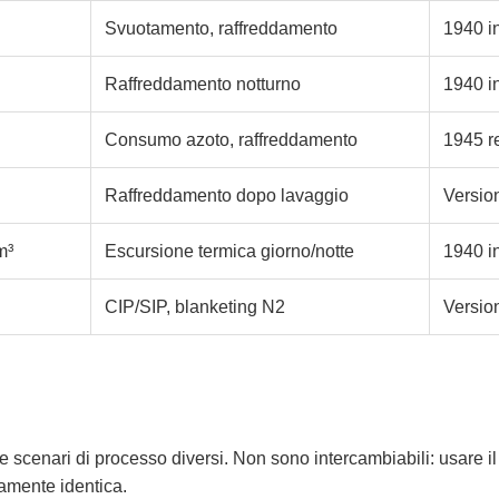
Svuotamento, raffreddamento
1940 i
Raffreddamento notturno
1940 i
Consumo azoto, raffreddamento
1945 r
Raffreddamento dopo lavaggio
Versio
m³
Escursione termica giorno/notte
1940 i
CIP/SIP, blanketing N2
Version
 scenari di processo diversi. Non sono intercambiabili: usare il 
amente identica.