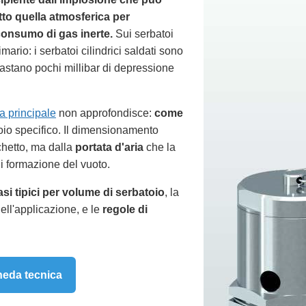
tto quella atmosferica per
onsumo di gas inerte.
Sui serbatoi
ario: i serbatoi cilindrici saldati sono
bastano pochi millibar di depressione
a principale
non approfondisce:
come
io specifico. Il dimensionamento
nchetto, ma dalla
portata d'aria
che la
i formazione del vuoto.
asi tipici per volume di serbatoio
, la
ell'applicazione, e le
regole di
heda tecnica